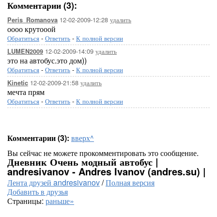
Комментарии (3):
12-02-2009-12:28
удалить
Peris_Romanova
оооо крутооой
Обратиться
-
Ответить
-
К полной версии
12-02-2009-14:09
удалить
LUMEN2009
это на автобус.это дом))
Обратиться
-
Ответить
-
К полной версии
12-02-2009-21:58
удалить
Kinetic
мечта прям
Обратиться
-
Ответить
-
К полной версии
Комментарии (3):
вверх^
Вы сейчас не можете прокомментировать это сообщение.
Дневник Очень модный автобус |
andresivanov - Andres Ivanov (andres.su) |
Лента друзей andresivanov
/
Полная версия
Добавить в друзья
Страницы:
раньше»