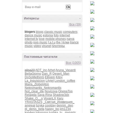
Интересы
-
Все (39)
blogers
blogs
classic music
computers
dance music
estonia
foto
internet
internet tv
love
mobile phones
narva
photo
pop music
t.a.t.u
the тёлки
trance
music
video
virunet
блоггеры
Постоянные читатели
-
Все (1005)
alisa23
ADT_inc
Arhet
Aruna_Vasanti
BellaGiorno
Dan_R
Desert_Man
DoSoMethinG
Etilvein
Kitoy
La_Inquisicion
Lilyjet
London_coffee
Maira_Zlobelgton
Nekromantis_Nekromantis
Not_clear_life
Novicova
OnepaTop
Relagda
Saya-Rina
Shadow3dx
Shake_O__o
VovanLX
Xaru
YRASTAS2S
_Святая_Инквизция_
angreal
bzyka
coolday
dennin_den
dj_denis_beta
happy_bo
jim1234
kvn4eg
lotosssss
lushka_lu_
myparis