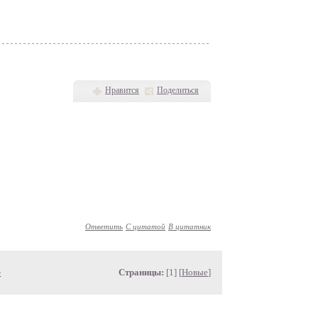
Нравится
Поделиться
Ответить
С цитатой
В цитатник
»
Страницы:
[1] [
Новые
]