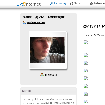
Регистрация
Вход
Рейтинги
Записи
Друзья
Комментарии
andresivanov
ФОТОГР
Четверг, 12 Феврал
В друзья
Метки
-
автомобили
comedy club
животные
кинофильм
криминал
жизнь
институт
квн