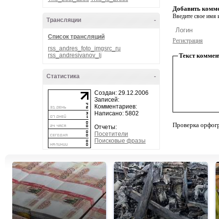
Добавить комм
Введите свое имя и
Трансляции
-
Список трансляций
Регистрация
rss_andres_foto_imgsrc_ru
rss_andresivanov_lj
Текст коммен
Статистика
-
Создан: 29.12.2006
Записей:
Комментариев:
Написано: 5802
Проверка орфог
Отчеты:
Посетители
Поисковые фразы