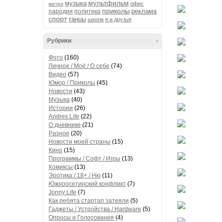
мультфильм
музыка
офис
метро
приколы
реклама
пародия
политика
спорт
танцы
школа
я и друзья
Рубрики
-
Фото
(160)
Личное / Моё / О себе
(74)
Видео
(57)
Юмор / Приколы
(45)
Новости
(43)
Музыка
(40)
Истории
(26)
Andres Life
(22)
О дневнике
(21)
Разное
(20)
Новости моей страны
(15)
Кино
(15)
Программы / Софт / Игры
(13)
Комиксы
(13)
Эротика / 18+ / Ню
(11)
Южноосетинский конфликт
(7)
Jonny Life
(7)
Как ребята стартап затеяли
(5)
Гаджеты / Устройства / Hardware
(5)
Опросы и Голосования
(4)