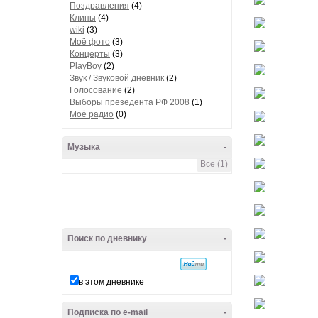
Поздравления
(4)
Клипы
(4)
wiki
(3)
Моё фото
(3)
Концерты
(3)
PlayBoy
(2)
Звук / Звуковой дневник
(2)
Голосование
(2)
Выборы презедента РФ 2008
(1)
Моё радио
(0)
Музыка
-
Все (1)
Поиск по дневнику
-
в этом дневнике
Подписка по e-mail
-