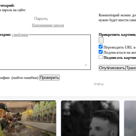
ентарий:
 пароль на сайте:
Комментарий можно доб
нужно будет ввести сим
Напоминание пароля
тария:
смайлики
Прикрепить картинк
Переводить URL в
Подписаться на к
Подписать карти
рафии: (найти ошибки)