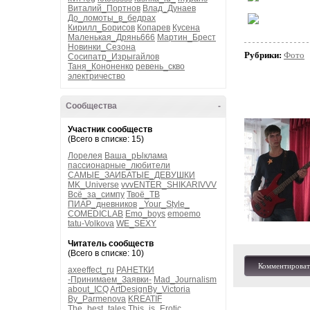
Виталий_Портнов
Влад_Дунаев
До_ломоты_в_бедрах
Кирилл_Борисов
Копарев
Кусена
Маленькая_Дрянь666
Мартин_Брест
Новинки_Сезона
Рубрики:
Фото
Сосипатр_Изрыгайлов
Таня_Кононенко
ревень_скво
электричество
Сообщества
-
Участник сообществ
(Всего в списке: 15)
Лорелея
Ваша_рЫклама
пассионарные_любители
САМЫЕ_ЗАИБАТЫЕ_ДЕВУШКИ
MK_Universe
vvvENTER_SHIKARIVVV
Всё_за_симпу
Твоё_ТВ
ПИАР_дневников
_Your_Style_
COMEDICLAB
Emo_boys
emoemo
tatu-Volkova
WE_SEXY
Читатель сообществ
(Всего в списке: 10)
Комментироват
axeeffect_ru
РАНЕТКИ
-Принимаем_Заявки-
Mad_Journalism
about_ICQ
ArtDesignBy_Victoria
By_Parmenova
KREATIF
The_best_tales
This_is_Erotic