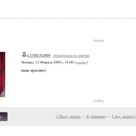
LUMEN2009
обратиться по имени
Четверг, 12 Февраля 2009 г. 14:00 (
ссылка
)
ваще красиво)
« Пред. запись
—
К дневнику
—
След. запись 
ь