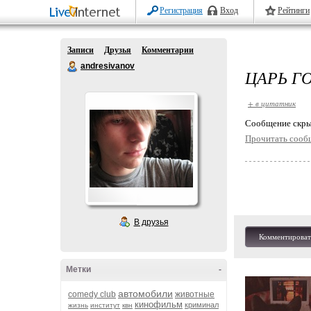
Регистрация
Вход
Рейтинги
Записи
Друзья
Комментарии
andresivanov
ЦАРЬ Г
+ в цитатник
Cообщение скры
Прочитать сооб
В друзья
Комментироват
Метки
-
автомобили
comedy club
животные
кинофильм
криминал
жизнь
институт
квн