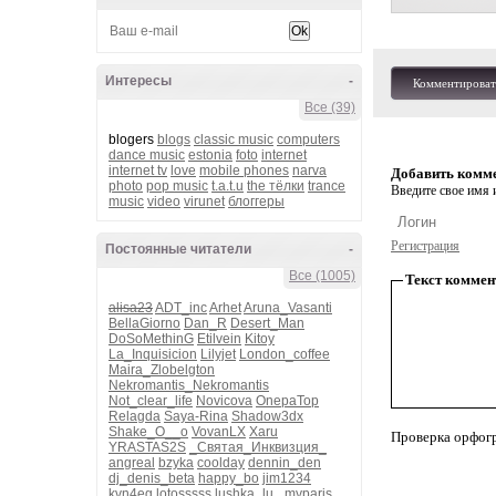
Интересы
-
Комментироват
Все (39)
blogers
blogs
classic music
computers
dance music
estonia
foto
internet
internet tv
love
mobile phones
narva
Добавить комм
photo
pop music
t.a.t.u
the тёлки
trance
Введите свое имя и
music
video
virunet
блоггеры
Регистрация
Постоянные читатели
-
Все (1005)
Текст коммен
alisa23
ADT_inc
Arhet
Aruna_Vasanti
BellaGiorno
Dan_R
Desert_Man
DoSoMethinG
Etilvein
Kitoy
La_Inquisicion
Lilyjet
London_coffee
Maira_Zlobelgton
Nekromantis_Nekromantis
Not_clear_life
Novicova
OnepaTop
Relagda
Saya-Rina
Shadow3dx
Shake_O__o
VovanLX
Xaru
Проверка орфог
YRASTAS2S
_Святая_Инквизция_
angreal
bzyka
coolday
dennin_den
dj_denis_beta
happy_bo
jim1234
kvn4eg
lotosssss
lushka_lu_
myparis