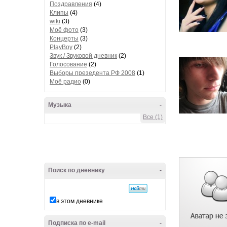
Поздравления
(4)
Клипы
(4)
wiki
(3)
Моё фото
(3)
Концерты
(3)
PlayBoy
(2)
Звук / Звуковой дневник
(2)
Голосование
(2)
Выборы презедента РФ 2008
(1)
Моё радио
(0)
Музыка
-
Все (1)
Поиск по дневнику
-
в этом дневнике
Подписка по e-mail
-