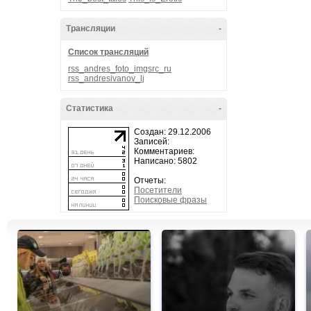
Трансляции
-
Список трансляций
rss_andres_foto_imgsrc_ru
rss_andresivanov_lj
Статистика
-
Создан: 29.12.2006
Записей:
Комментариев:
Написано: 5802
Отчеты:
Посетители
Поисковые фразы