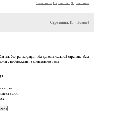
Ответить
С цитатой
В цитатник
»
Страницы:
[1] [
Новые
]
авить без регистрации. На дополнительной странице Вам
волы с изображения в специальное поле.
у:
 ссылку
омментарии
нку