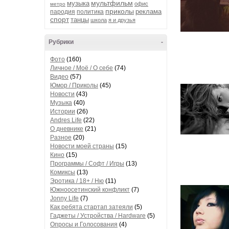
мультфильм
музыка
офис
метро
приколы
реклама
пародия
политика
спорт
танцы
школа
я и друзья
Рубрики
-
Фото
(160)
Личное / Моё / О себе
(74)
Видео
(57)
Юмор / Приколы
(45)
Новости
(43)
Музыка
(40)
Истории
(26)
Andres Life
(22)
О дневнике
(21)
Разное
(20)
Новости моей страны
(15)
Кино
(15)
Программы / Софт / Игры
(13)
Комиксы
(13)
Эротика / 18+ / Ню
(11)
Южноосетинский конфликт
(7)
Jonny Life
(7)
Как ребята стартап затеяли
(5)
Гаджеты / Устройства / Hardware
(5)
Опросы и Голосования
(4)