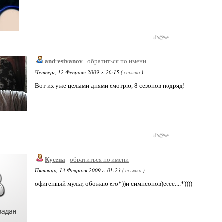
andresivanov
обратиться по имени
Четверг, 12 Февраля 2009 г. 20:15 (
ссылка
)
Вот их уже целыми днями смотрю, 8 сезонов подряд!
Кусена
обратиться по имени
Пятница, 13 Февраля 2009 г. 01:23 (
ссылка
)
офигенный мульт, обожаю его*))и симпсонов)ееее....*))))