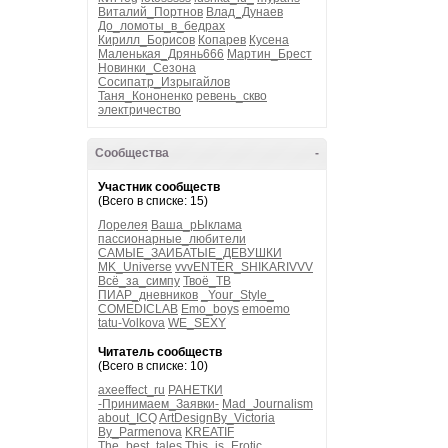
Виталий_Портнов
Влад_Дунаев
До_ломоты_в_бедрах
Кирилл_Борисов
Копарев
Кусена
Маленькая_Дрянь666
Мартин_Брест
Новинки_Сезона
Сосипатр_Изрыгайлов
Таня_Кононенко
ревень_скво
электричество
Сообщества
-
Участник сообществ
(Всего в списке: 15)
Лорелея
Ваша_рЫклама
пассионарные_любители
САМЫЕ_ЗАИБАТЫЕ_ДЕВУШКИ
MK_Universe
vvvENTER_SHIKARIVVV
Всё_за_симпу
Твоё_ТВ
ПИАР_дневников
_Your_Style_
COMEDICLAB
Emo_boys
emoemo
tatu-Volkova
WE_SEXY
Читатель сообществ
(Всего в списке: 10)
axeeffect_ru
РАНЕТКИ
-Принимаем_Заявки-
Mad_Journalism
about_ICQ
ArtDesignBy_Victoria
By_Parmenova
KREATIF
The_best_tales
This_is_Erotic