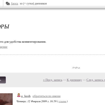
Авось
из (+ сутки) дневников
ОРЫ
то для удобства комментирования.
щение
« Пред. запись
—
К дневнику
—
След. запись 
ь
a_kosh
обратиться по имени
Четверг, 12 Февраля 2009 г. 16:59 (
ссылка
)