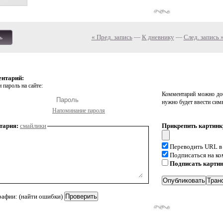
« Пред. запись
—
К дневнику
—
След. запись 
ь
ентарий:
 пароль на сайте:
Комментарий можно доб
нужно будет ввести сим
Напоминание пароля
тария:
смайлики
Прикрепить картинк
Переводить URL в
Подписаться на к
Подписать карти
рафии: (найти ошибки)