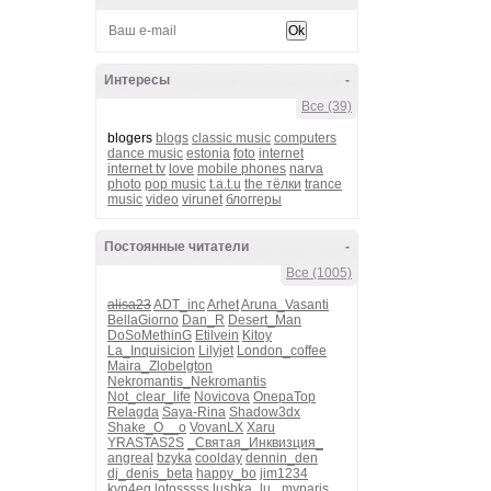
Интересы
-
Все (39)
blogers
blogs
classic music
computers
dance music
estonia
foto
internet
internet tv
love
mobile phones
narva
photo
pop music
t.a.t.u
the тёлки
trance
music
video
virunet
блоггеры
Постоянные читатели
-
Все (1005)
alisa23
ADT_inc
Arhet
Aruna_Vasanti
BellaGiorno
Dan_R
Desert_Man
DoSoMethinG
Etilvein
Kitoy
La_Inquisicion
Lilyjet
London_coffee
Maira_Zlobelgton
Nekromantis_Nekromantis
Not_clear_life
Novicova
OnepaTop
Relagda
Saya-Rina
Shadow3dx
Shake_O__o
VovanLX
Xaru
YRASTAS2S
_Святая_Инквизция_
angreal
bzyka
coolday
dennin_den
dj_denis_beta
happy_bo
jim1234
kvn4eg
lotosssss
lushka_lu_
myparis