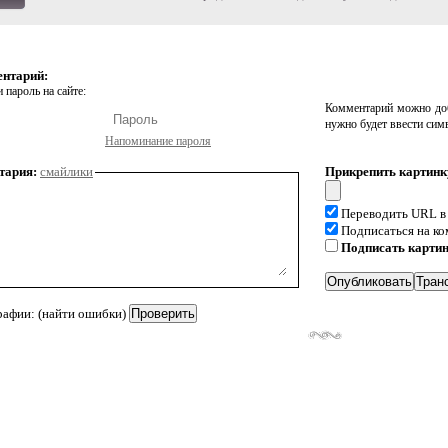
ентарий:
 пароль на сайте:
Комментарий можно доб
нужно будет ввести сим
Напоминание пароля
тария:
смайлики
Прикрепить картинк
Переводить URL в
Подписаться на к
Подписать карти
рафии: (найти ошибки)