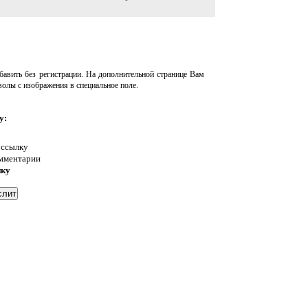
авить без регистрации. На дополнительной странице Вам
волы с изображения в специальное поле.
у:
 ссылку
омментарии
нку