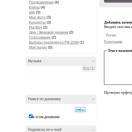
Поздравления
(4)
Клипы
(4)
wiki
(3)
Моё фото
(3)
Добавить комм
Концерты
(3)
Введите свое имя и
PlayBoy
(2)
Звук / Звуковой дневник
(2)
Голосование
(2)
Регистрация
Выборы презедента РФ 2008
(1)
Моё радио
(0)
Текст коммен
Музыка
-
Все (1)
Проверка орфог
Поиск по дневнику
-
в этом дневнике
Подписка по e-mail
-