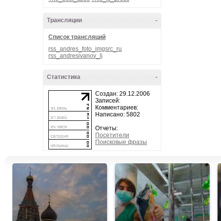
Трансляции
-
Список трансляций
rss_andres_foto_imgsrc_ru
rss_andresivanov_lj
Статистика
-
Создан: 29.12.2006
Записей:
Комментариев:
Написано: 5802
Отчеты:
Посетители
Поисковые фразы