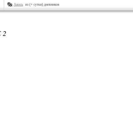
Авось
из (+ сутки) дневников
 2