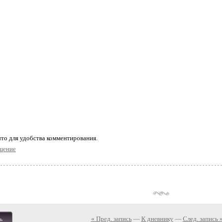
то для удобства комментирования.
щение
« Пред. запись
—
К дневнику
—
След. запись 
ь