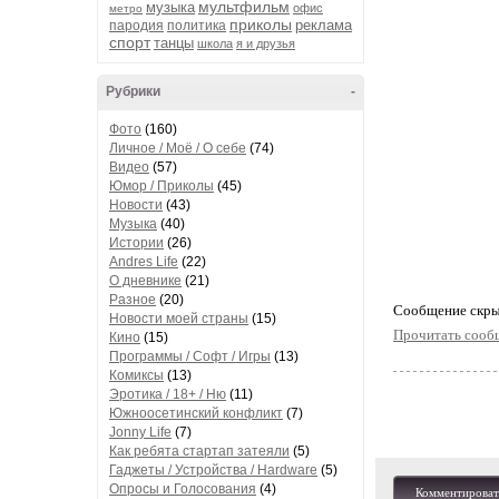
мультфильм
музыка
офис
метро
приколы
реклама
пародия
политика
спорт
танцы
школа
я и друзья
Рубрики
-
Фото
(160)
Личное / Моё / О себе
(74)
Видео
(57)
Юмор / Приколы
(45)
Новости
(43)
Музыка
(40)
Истории
(26)
Andres Life
(22)
О дневнике
(21)
Разное
(20)
Cообщение скры
Новости моей страны
(15)
Прочитать сооб
Кино
(15)
Программы / Софт / Игры
(13)
Комиксы
(13)
Эротика / 18+ / Ню
(11)
Южноосетинский конфликт
(7)
Jonny Life
(7)
Как ребята стартап затеяли
(5)
Гаджеты / Устройства / Hardware
(5)
Опросы и Голосования
(4)
Комментироват