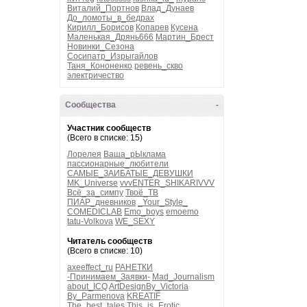
Виталий_Портнов
Влад_Дунаев
До_ломоты_в_бедрах
Кирилл_Борисов
Копарев
Кусена
Маленькая_Дрянь666
Мартин_Брест
Новинки_Сезона
Сосипатр_Изрыгайлов
Таня_Кононенко
ревень_скво
электричество
Сообщества
-
Участник сообществ
(Всего в списке: 15)
Лорелея
Ваша_рЫклама
пассионарные_любители
САМЫЕ_ЗАИБАТЫЕ_ДЕВУШКИ
MK_Universe
vvvENTER_SHIKARIVVV
Всё_за_симпу
Твоё_ТВ
ПИАР_дневников
_Your_Style_
COMEDICLAB
Emo_boys
emoemo
tatu-Volkova
WE_SEXY
Читатель сообществ
(Всего в списке: 10)
axeeffect_ru
РАНЕТКИ
-Принимаем_Заявки-
Mad_Journalism
about_ICQ
ArtDesignBy_Victoria
By_Parmenova
KREATIF
The_best_tales
This_is_Erotic