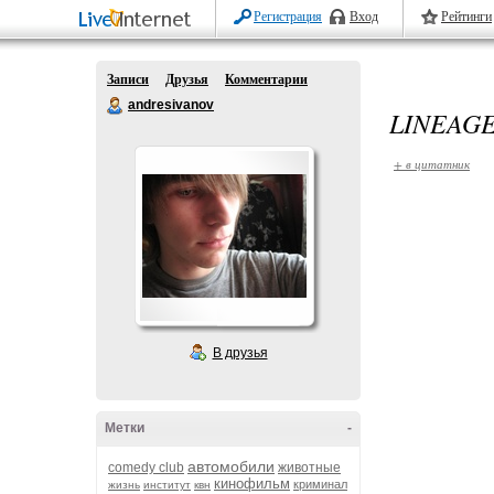
Регистрация
Вход
Рейтинги
Записи
Друзья
Комментарии
andresivanov
LINEAGE
+ в цитатник
В друзья
Метки
-
автомобили
comedy club
животные
кинофильм
криминал
жизнь
институт
квн