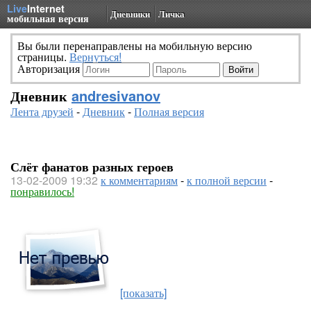
Live
Internet
Дневники
Личка
мобильная версия
Вы были перенаправлены на мобильную версию
страницы.
Вернуться!
Авторизация
Дневник
andresivanov
Лента друзей
-
Дневник
-
Полная версия
Слёт фанатов разных героев
13-02-2009 19:32
к комментариям
-
к полной версии
-
понравилось!
[показать]