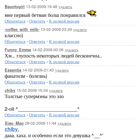
13-02-2009-19:48
удалить
Bauntygirl
мне первый бетман болш понравился
Обратиться
-
Ответить
-
К полной версии
13-02-2009-23:29
удалить
-coffee_with_milk-
классно)
Обратиться
-
Ответить
-
К полной версии
14-02-2009-00:06
удалить
Funny_Emma
Хм... глупость некоторых людей бесконечна..
Обратиться
-
Ответить
-
К полной версии
14-02-2009-21:43
удалить
Essentia
фанатизм - болезнь)
Обратиться
-
Ответить
-
К полной версии
15-02-2009-15:04
удалить
chiby
Толстые супермэны это зло
2-ой ^_____________________^
Обратиться
-
Ответить
-
К полной версии
28-02-2009-11:44
удалить
Xiao_Mao
chiby
,
дааа, хаха. и особенно если это девушка ^__^'