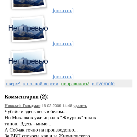
[показать]
[показать]
[показать]
вверх^
к полной версии
понравилось!
в evernote
Комментарии (2):
16-02-2009-14:48
удалить
Николай_Гольдман
Чубайс и здесь весь в белом...
Но Михалков уже играл в "Жмурках" таких
типов...Здесь - мимо...
А Собчак точно на производство...
За ВВП спокоен, как и за Жириновского...