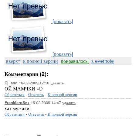
[показать]
[показать]
вверх^
к полной версии
понравилось!
в evernote
Комментарии (2):
16-02-2009-12:10
удалить
Cj_ann
ОЙ МАМЧКИ =D
Обратиться
-
Ответить
-
К полной версии
16-02-2009-14:47
удалить
FrankIeroSex
хах мужики!
Обратиться
-
Ответить
-
К полной версии