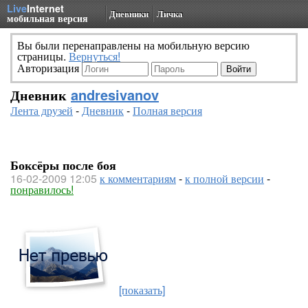
Live
Internet
Дневники
Личка
мобильная версия
Вы были перенаправлены на мобильную версию
страницы.
Вернуться!
Авторизация
Дневник
andresivanov
Лента друзей
-
Дневник
-
Полная версия
Боксёры после боя
16-02-2009 12:05
к комментариям
-
к полной версии
-
понравилось!
[показать]