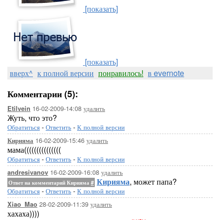
[показать]
[показать]
вверх^
к полной версии
понравилось!
в evernote
Комментарии (5):
16-02-2009-14:08
удалить
Etilvein
Жуть, что это?
Обратиться
-
Ответить
-
К полной версии
16-02-2009-15:46
удалить
Кирияма
мама(((((((((((((((
Обратиться
-
Ответить
-
К полной версии
16-02-2009-16:08
удалить
andresivanov
Кирияма
, может папа?
Ответ на комментарий Кирияма
#
Обратиться
-
Ответить
-
К полной версии
28-02-2009-11:39
удалить
Xiao_Mao
хахаха))))