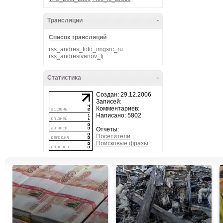
Трансляции
-
Список трансляций
rss_andres_foto_imgsrc_ru
rss_andresivanov_lj
Статистика
-
Создан: 29.12.2006
Записей:
Комментариев:
Написано: 5802
Отчеты:
Посетители
Поисковые фразы