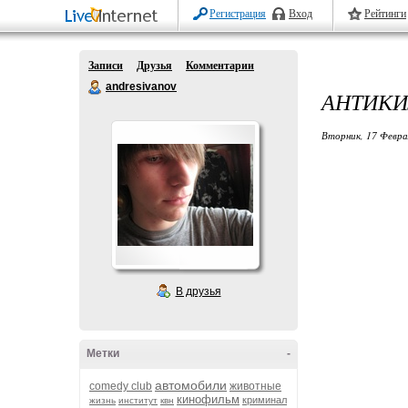
Регистрация
Вход
Рейтинги
Записи
Друзья
Комментарии
andresivanov
АНТИКИ
Вторник, 17 Февра
В друзья
Метки
-
автомобили
comedy club
животные
кинофильм
криминал
жизнь
институт
квн