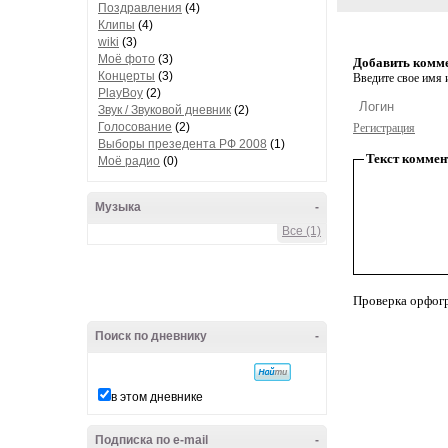
Поздравления
(4)
Клипы
(4)
wiki
(3)
Моё фото
(3)
Добавить комм
Концерты
(3)
Введите свое имя и
PlayBoy
(2)
Звук / Звуковой дневник
(2)
Голосование
(2)
Регистрация
Выборы презедента РФ 2008
(1)
Текст коммен
Моё радио
(0)
Музыка
-
Все (1)
Проверка орфог
Поиск по дневнику
-
в этом дневнике
Подписка по e-mail
-