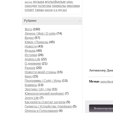
мультфильм
музыка
офис
метро
приколы
реклама
пародия
политика
спорт
танцы
школа
я и друзья
Рубрики
-
Фото
(160)
Личное / Моё / О себе
(74)
Видео
(57)
Юмор / Приколы
(45)
Новости
(43)
Музыка
(40)
Истории
(26)
Andres Life
(22)
О дневнике
(21)
Разное
(20)
Антикиллер Дан
Новости моей страны
(15)
Кино
(15)
Программы / Софт / Игры
(13)
Метки:
кинофил
Комиксы
(13)
Эротика / 18+ / Ню
(11)
Южноосетинский конфликт
(7)
Jonny Life
(7)
Как ребята стартап затеяли
(5)
Гаджеты / Устройства / Hardware
(5)
Комментироват
Опросы и Голосования
(4)