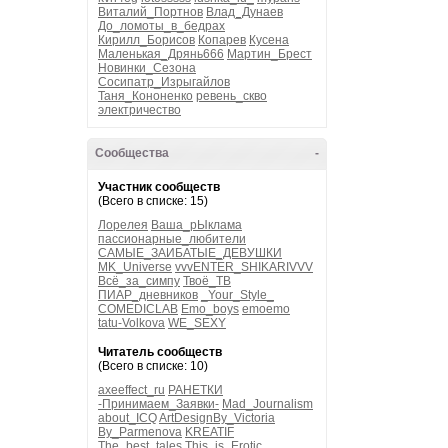
Виталий_Портнов
Влад_Дунаев
До_ломоты_в_бедрах
Кирилл_Борисов
Копарев
Кусена
Маленькая_Дрянь666
Мартин_Брест
Новинки_Сезона
Сосипатр_Изрыгайлов
Таня_Кононенко
ревень_скво
электричество
Сообщества
-
Участник сообществ
(Всего в списке: 15)
Лорелея
Ваша_рЫклама
пассионарные_любители
САМЫЕ_ЗАИБАТЫЕ_ДЕВУШКИ
MK_Universe
vvvENTER_SHIKARIVVV
Всё_за_симпу
Твоё_ТВ
ПИАР_дневников
_Your_Style_
COMEDICLAB
Emo_boys
emoemo
tatu-Volkova
WE_SEXY
Читатель сообществ
(Всего в списке: 10)
axeeffect_ru
РАНЕТКИ
-Принимаем_Заявки-
Mad_Journalism
about_ICQ
ArtDesignBy_Victoria
By_Parmenova
KREATIF
The_best_tales
This_is_Erotic