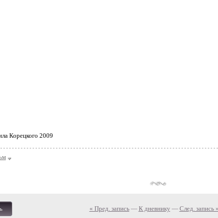
ила Корецкого 2009
ьм
« Пред. запись
—
К дневнику
—
След. запись 
ь