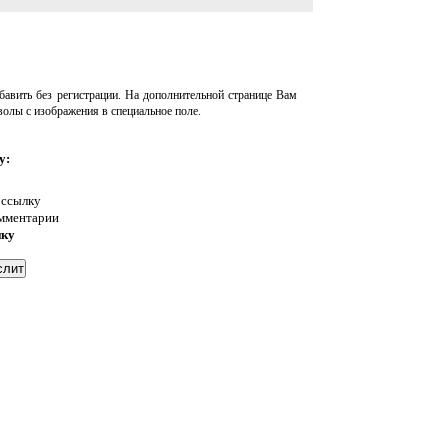
авить без регистрации. На дополнительной странице Вам
волы с изображения в специальное поле.
у:
 ссылку
омментарии
нку