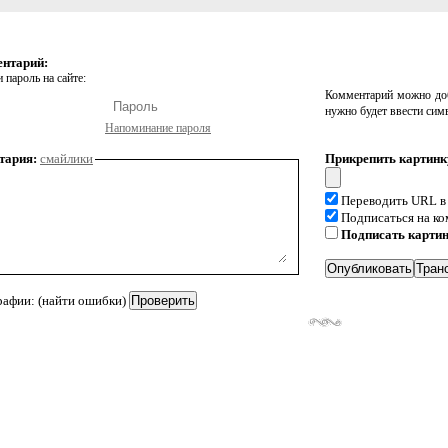
ентарий:
 пароль на сайте:
Комментарий можно доб
нужно будет ввести сим
Напоминание пароля
тария:
смайлики
Прикрепить картинк
Переводить URL в
Подписаться на к
Подписать карти
рафии: (найти ошибки)