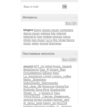
Интересы
-
Все (39)
blogers
blogs
classic music
computers
dance music
estonia
foto
internet
internet tv
love
mobile phones
narva
photo
pop music
t.a.t.u
the тёлки
trance
music
video
virunet
блоггеры
Постоянные читатели
-
Все (1005)
alisa23
ADT_inc
Arhet
Aruna_Vasanti
BellaGiorno
Dan_R
Desert_Man
DoSoMethinG
Etilvein
Kitoy
La_Inquisicion
Lilyjet
London_coffee
Maira_Zlobelgton
Nekromantis_Nekromantis
Not_clear_life
Novicova
OnepaTop
Relagda
Saya-Rina
Shadow3dx
Shake_O__o
VovanLX
Xaru
YRASTAS2S
_Святая_Инквизция_
angreal
bzyka
coolday
dennin_den
dj_denis_beta
happy_bo
jim1234
kvn4eg
lotosssss
lushka_lu_
myparis