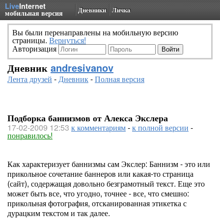
Live
Internet
Дневники
Личка
мобильная версия
Вы были перенаправлены на мобильную версию
страницы.
Вернуться!
Авторизация
Дневник
andresivanov
Лента друзей
-
Дневник
-
Полная версия
Подборка баннизмов от Алекса Экслера
17-02-2009 12:53
к комментариям
-
к полной версии
-
понравилось!
Как характеризует баннизмы сам Экслер: Баннизм - это или
прикольное сочетание баннеров или какая-то страница
(сайт), содержащая довольно безграмотный текст. Еще это
может быть все, что угодно, точнее - все, что смешно:
прикольная фотография, отсканированная этикетка с
дурацким текстом и так далее.