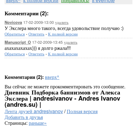
вверх^
к полной версии
понравилось!
в evernote
Комментарии (2):
17-02-2009-13:00
удалить
Novicova
У Экслера много такого, всегда удовольствие получаю :)
Обратиться
-
Ответить
-
К полной версии
17-02-2009-13:45
удалить
Manuscript_O
ахахахахахах))) я долго ржала!!!
Обратиться
-
Ответить
-
К полной версии
Комментарии (2):
вверх^
Вы сейчас не можете прокомментировать это сообщение.
Дневник Подборка баннизмов от Алекса
Экслера | andresivanov - Andres Ivanov
(andres.su) |
Лента друзей andresivanov
/
Полная версия
Добавить в друзья
Страницы:
раньше»