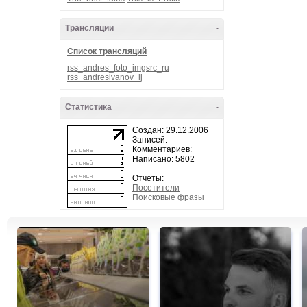
Трансляции
-
Список трансляций
rss_andres_foto_imgsrc_ru
rss_andresivanov_lj
Статистика
-
Создан: 29.12.2006
Записей:
Комментариев:
Написано: 5802
Отчеты:
Посетители
Поисковые фразы