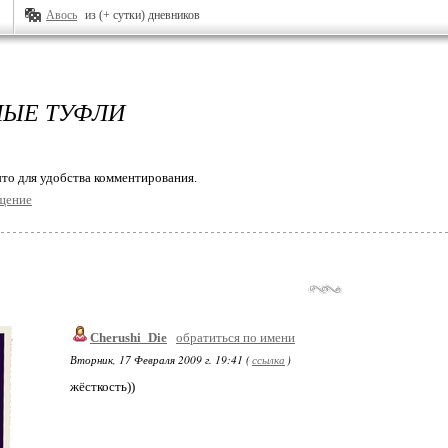
Авось
из (+ сутки) дневников
ЫЕ ТУФЛИ
то для удобства комментирования.
щение
Cherushi_Die
обратиться по имени
Вторник, 17 Февраля 2009 г. 19:41 (
ссылка
)
жёсткость))