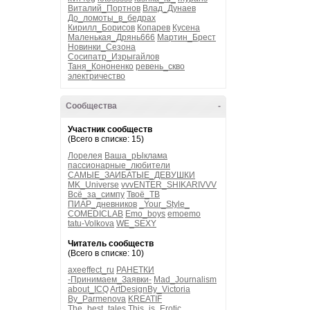
Виталий_Портнов
Влад_Дунаев
До_ломоты_в_бедрах
Кирилл_Борисов
Копарев
Кусена
Маленькая_Дрянь666
Мартин_Брест
Новинки_Сезона
Сосипатр_Изрыгайлов
Таня_Кононенко
ревень_скво
электричество
Сообщества
-
Участник сообществ
(Всего в списке: 15)
Лорелея
Ваша_рЫклама
пассионарные_любители
САМЫЕ_ЗАИБАТЫЕ_ДЕВУШКИ
MK_Universe
vvvENTER_SHIKARIVVV
Всё_за_симпу
Твоё_ТВ
ПИАР_дневников
_Your_Style_
COMEDICLAB
Emo_boys
emoemo
tatu-Volkova
WE_SEXY
Читатель сообществ
(Всего в списке: 10)
axeeffect_ru
РАНЕТКИ
-Принимаем_Заявки-
Mad_Journalism
about_ICQ
ArtDesignBy_Victoria
By_Parmenova
KREATIF
The_best_tales
This_is_Erotic