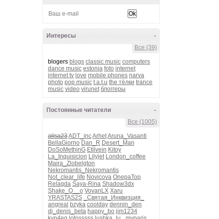
Интересы
-
Все (39)
blogers
blogs
classic music
computers
dance music
estonia
foto
internet
internet tv
love
mobile phones
narva
photo
pop music
t.a.t.u
the тёлки
trance
music
video
virunet
блоггеры
Постоянные читатели
-
Все (1005)
alisa23
ADT_inc
Arhet
Aruna_Vasanti
BellaGiorno
Dan_R
Desert_Man
DoSoMethinG
Etilvein
Kitoy
La_Inquisicion
Lilyjet
London_coffee
Maira_Zlobelgton
Nekromantis_Nekromantis
Not_clear_life
Novicova
OnepaTop
Relagda
Saya-Rina
Shadow3dx
Shake_O__o
VovanLX
Xaru
YRASTAS2S
_Святая_Инквизция_
angreal
bzyka
coolday
dennin_den
dj_denis_beta
happy_bo
jim1234
kvn4eg
lotosssss
lushka_lu_
myparis