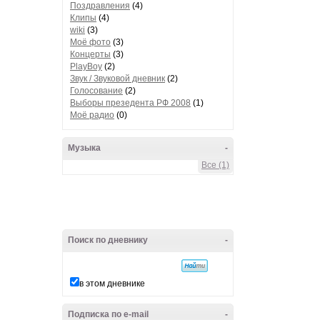
Поздравления
(4)
Клипы
(4)
wiki
(3)
Моё фото
(3)
Концерты
(3)
PlayBoy
(2)
Звук / Звуковой дневник
(2)
Голосование
(2)
Выборы презедента РФ 2008
(1)
Моё радио
(0)
Музыка
-
Все (1)
Поиск по дневнику
-
в этом дневнике
Подписка по e-mail
-