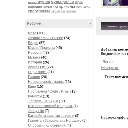
мультфильм
музыка
офис
метро
приколы
реклама
пародия
политика
спорт
танцы
школа
я и друзья
Рубрики
-
Комментироват
Фото
(160)
Личное / Моё / О себе
(74)
Видео
(57)
Юмор / Приколы
(45)
Добавить комм
Новости
(43)
Введите свое имя и
Музыка
(40)
Истории
(26)
Andres Life
(22)
Регистрация
О дневнике
(21)
Текст коммен
Разное
(20)
Новости моей страны
(15)
Кино
(15)
Программы / Софт / Игры
(13)
Комиксы
(13)
Эротика / 18+ / Ню
(11)
Южноосетинский конфликт
(7)
Jonny Life
(7)
Как ребята стартап затеяли
(5)
Проверка орфог
Гаджеты / Устройства / Hardware
(5)
Опросы и Голосования
(4)