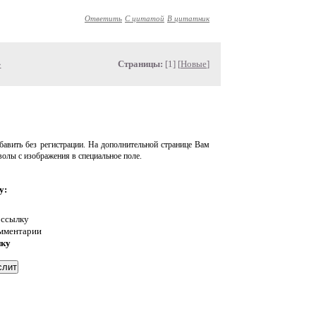
Ответить
С цитатой
В цитатник
»
Страницы:
[1] [
Новые
]
авить без регистрации. На дополнительной странице Вам
волы с изображения в специальное поле.
у:
 ссылку
омментарии
нку