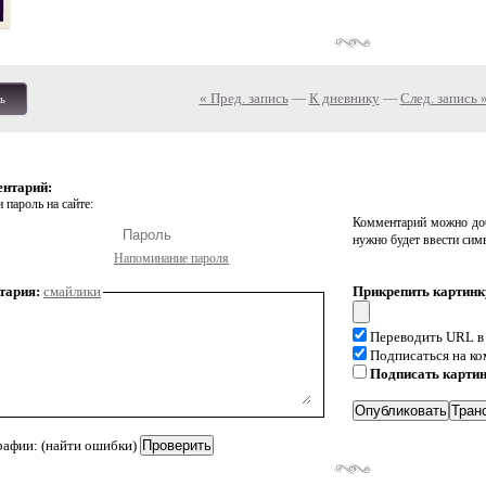
« Пред. запись
—
К дневнику
—
След. запись 
ь
ентарий:
 пароль на сайте:
Комментарий можно доб
нужно будет ввести сим
Напоминание пароля
тария:
смайлики
Прикрепить картинк
Переводить URL в
Подписаться на к
Подписать карти
рафии: (найти ошибки)