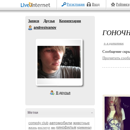
Регистрация
Вход
Рейтинги
Записи
Друзья
Комментарии
andresivanov
ГОНОЧН
+ в цитатник
Cообщение скры
Прочитать сооб
В друзья
Метки
-
автомобили
comedy club
животные
кинофильм
криминал
жизнь
институт
квн