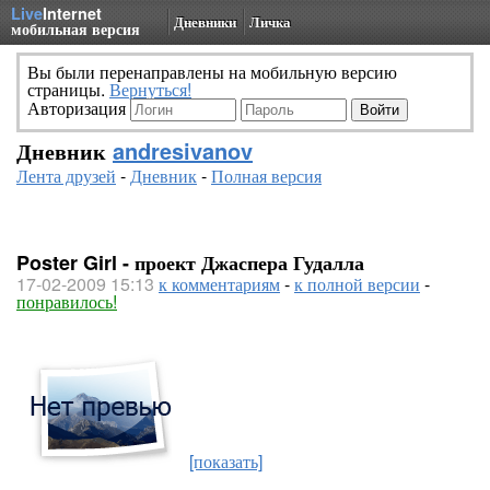
Live
Internet
Дневники
Личка
мобильная версия
Вы были перенаправлены на мобильную версию
страницы.
Вернуться!
Авторизация
Дневник
andresivanov
Лента друзей
-
Дневник
-
Полная версия
Poster Girl - проект Джаспера Гудалла
17-02-2009 15:13
к комментариям
-
к полной версии
-
понравилось!
[показать]