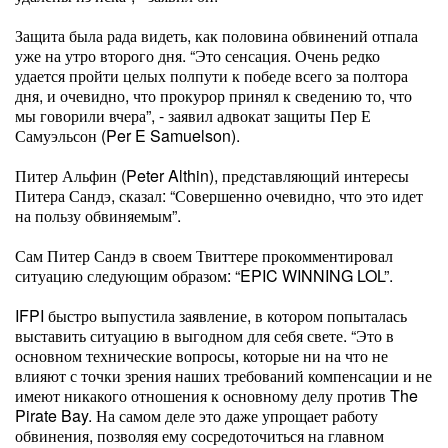
Защита была рада видеть, как половина обвинений отпала
уже на утро второго дня. “Это сенсация. Очень редко
удается пройти целых полпути к победе всего за полтора
дня, и очевидно, что прокурор принял к сведению то, что
мы говорили вчера”, - заявил адвокат защиты Пер Е
Самуэльсон (Per E Samuelson).
Питер Альфин (Peter Althin), представляющий интересы
Питера Сандэ, сказал: “Совершенно очевидно, что это идет
на пользу обвиняемым”.
Сам Питер Сандэ в своем Твиттере прокомментировал
ситуацию следующим образом: “EPIC WINNING LOL”.
IFPI быстро выпустила заявление, в котором попыталась
выставить ситуацию в выгодном для себя свете. “Это в
основном технические вопросы, которые ни на что не
влияют с точки зрения наших требований компенсации и не
имеют никакого отношения к основному делу против The
Pirate Bay. На самом деле это даже упрощает работу
обвинения, позволяя ему сосредоточиться на главном