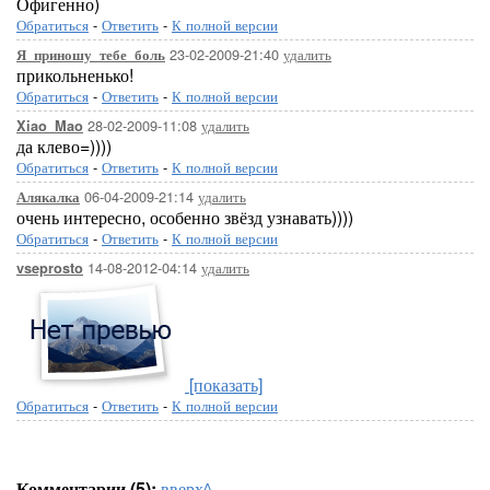
Офигенно)
Обратиться
-
Ответить
-
К полной версии
23-02-2009-21:40
удалить
Я_приношу_тебе_боль
прикольненько!
Обратиться
-
Ответить
-
К полной версии
28-02-2009-11:08
удалить
Xiao_Mao
да клево=))))
Обратиться
-
Ответить
-
К полной версии
06-04-2009-21:14
удалить
Алякалка
очень интересно, особенно звёзд узнавать))))
Обратиться
-
Ответить
-
К полной версии
14-08-2012-04:14
удалить
vseprosto
[показать]
Обратиться
-
Ответить
-
К полной версии
Комментарии (5):
вверх^