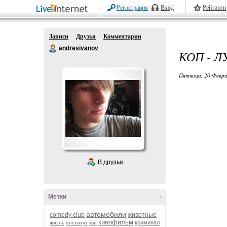
Регистрация
Вход
Рейтинги
Записи
Друзья
Комментарии
andresivanov
КОП - Л
Пятница, 20 Февра
В друзья
Метки
-
автомобили
comedy club
животные
кинофильм
криминал
жизнь
институт
квн