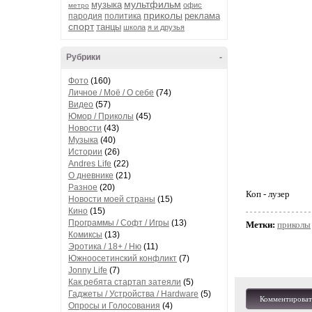
мультфильм
музыка
офис
метро
приколы
реклама
пародия
политика
спорт
танцы
школа
я и друзья
Рубрики
-
Фото
(160)
Личное / Моё / О себе
(74)
Видео
(57)
Юмор / Приколы
(45)
Новости
(43)
Музыка
(40)
Истории
(26)
Andres Life
(22)
О дневнике
(21)
Разное
(20)
Коп - лузер
Новости моей страны
(15)
Кино
(15)
Программы / Софт / Игры
(13)
Метки:
приколы
Комиксы
(13)
Эротика / 18+ / Ню
(11)
Южноосетинский конфликт
(7)
Jonny Life
(7)
Как ребята стартап затеяли
(5)
Гаджеты / Устройства / Hardware
(5)
Комментироват
Опросы и Голосования
(4)