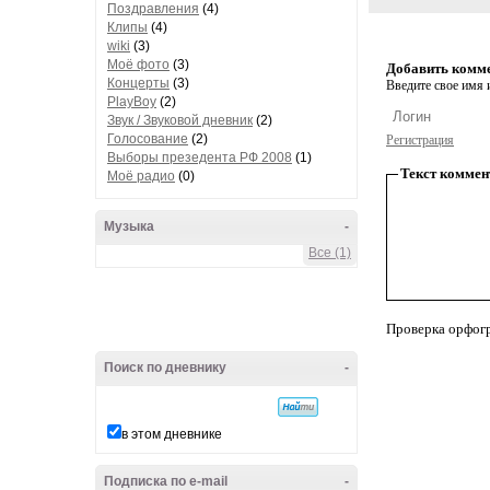
Поздравления
(4)
Клипы
(4)
wiki
(3)
Моё фото
(3)
Добавить комм
Концерты
(3)
Введите свое имя и
PlayBoy
(2)
Звук / Звуковой дневник
(2)
Голосование
(2)
Регистрация
Выборы презедента РФ 2008
(1)
Текст коммен
Моё радио
(0)
Музыка
-
Все (1)
Проверка орфог
Поиск по дневнику
-
в этом дневнике
Подписка по e-mail
-