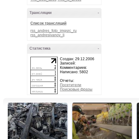
Трансляции
-
Список трансляций
rss_andres_foto_imgsrc_ru
rss_andresivanov_lj
Статистика
-
Создан: 29.12.2006
Записей:
Комментариев:
Написано: 5802
Отчеты:
Посетители
Поисковые фразы