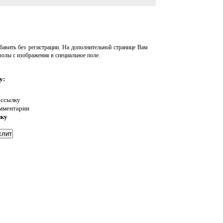
авить без регистрации. На дополнительной странице Вам
волы с изображения в специальное поле.
у:
 ссылку
омментарии
нку