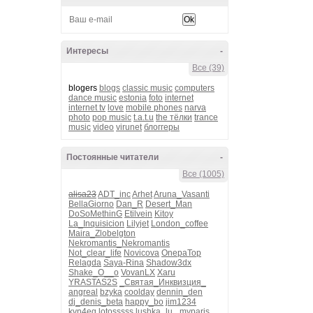
Интересы
-
Все (39)
blogers
blogs
classic music
computers
dance music
estonia
foto
internet
internet tv
love
mobile phones
narva
photo
pop music
t.a.t.u
the тёлки
trance
music
video
virunet
блоггеры
Постоянные читатели
-
Все (1005)
alisa23
ADT_inc
Arhet
Aruna_Vasanti
BellaGiorno
Dan_R
Desert_Man
DoSoMethinG
Etilvein
Kitoy
La_Inquisicion
Lilyjet
London_coffee
Maira_Zlobelgton
Nekromantis_Nekromantis
Not_clear_life
Novicova
OnepaTop
Relagda
Saya-Rina
Shadow3dx
Shake_O__o
VovanLX
Xaru
YRASTAS2S
_Святая_Инквизция_
angreal
bzyka
coolday
dennin_den
dj_denis_beta
happy_bo
jim1234
kvn4eg
lotosssss
lushka_lu_
myparis