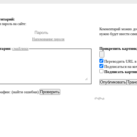
ентарий:
 пароль на сайте:
Комментарий можно доб
нужно будет ввести сим
Напоминание пароля
тария:
смайлики
Прикрепить картинк
Переводить URL в
Подписаться на к
Подписать карти
рафии: (найти ошибки)