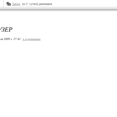
Авось
из (+ сутки) дневников
УЗЕР
ля 2009 г. 17:41
+ в цитатник