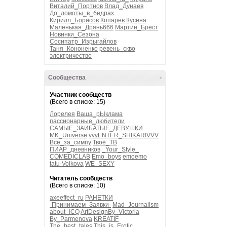
Виталий_Портнов
Влад_Дунаев
До_ломоты_в_бедрах
Кирилл_Борисов
Копарев
Кусена
Маленькая_Дрянь666
Мартин_Брест
Новинки_Сезона
Сосипатр_Изрыгайлов
Таня_Кононенко
ревень_скво
электричество
Сообщества
-
Участник сообществ
(Всего в списке: 15)
Лорелея
Ваша_рЫклама
пассионарные_любители
САМЫЕ_ЗАИБАТЫЕ_ДЕВУШКИ
MK_Universe
vvvENTER_SHIKARIVVV
Всё_за_симпу
Твоё_ТВ
ПИАР_дневников
_Your_Style_
COMEDICLAB
Emo_boys
emoemo
tatu-Volkova
WE_SEXY
Читатель сообществ
(Всего в списке: 10)
axeeffect_ru
РАНЕТКИ
-Принимаем_Заявки-
Mad_Journalism
about_ICQ
ArtDesignBy_Victoria
By_Parmenova
KREATIF
The_best_tales
This_is_Erotic