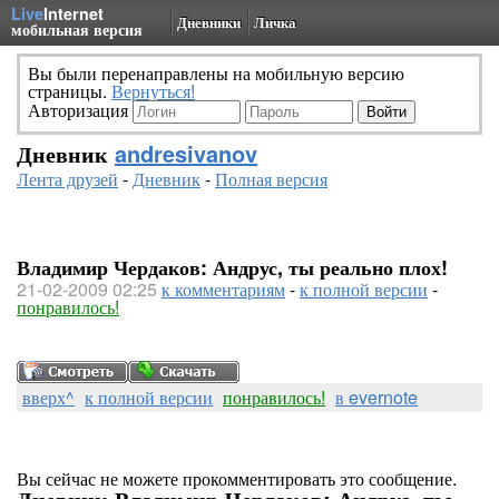
Live
Internet
Дневники
Личка
мобильная версия
Вы были перенаправлены на мобильную версию
страницы.
Вернуться!
Авторизация
Дневник
andresivanov
Лента друзей
-
Дневник
-
Полная версия
Владимир Чердаков: Андрус, ты реально плох!
21-02-2009 02:25
к комментариям
-
к полной версии
-
понравилось!
вверх^
к полной версии
понравилось!
в evernote
Вы сейчас не можете прокомментировать это сообщение.
Дневник Владимир Чердаков: Андрус, ты