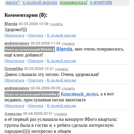
вверх^
к полной версии
понравилось!
в evernote
Комментарии (8):
30-03-2009-10:58
удалить
Blanda
Здорово!)))
Обратиться
-
Ответить
-
К полной версии
30-03-2009-11:04
удалить
andresivanov
Blanda
, мне очень понравилось,
Ответ на комментарий Blanda
#
ещё клип добавил!
Обратиться
-
Ответить
-
К полной версии
30-03-2009-13:21
удалить
Cremellka
Давно слышала эту песню. Очень здоровская!
Обратиться
-
Ответить
-
К полной версии
02-04-2009-09:05
удалить
andresivanov
Красивый_холод
, а я вот
Ответ на комментарий Cremellka
#
недавно, прослушивая песни вконтакте
Обратиться
-
Ответить
-
К полной версии
06-04-2009-20:51
удалить
Алякалка
я её первый раз услышала на концерте 95ого квартала:
группа была в гостях и + ребята сделали интересную
пародию))))) интересно в общем