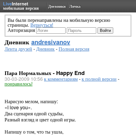
Live
Internet
Дневники
Личка
мобильная версия
Вы были перенаправлены на мобильную версию
страницы.
Вернуться!
Авторизация
Дневник
andresivanov
Лента друзей
-
Дневник
-
Полная версия
Пара Нормальных - Happy End
30-03-2009 10:56
к комментариям
-
к полной версии
-
понравилось!
Нарисую мелом, напишу:
«I love you».
Два сценария одной судьбы,
Разный взгляд и цвет одной игры.
Напишу о том, что ты ушла,