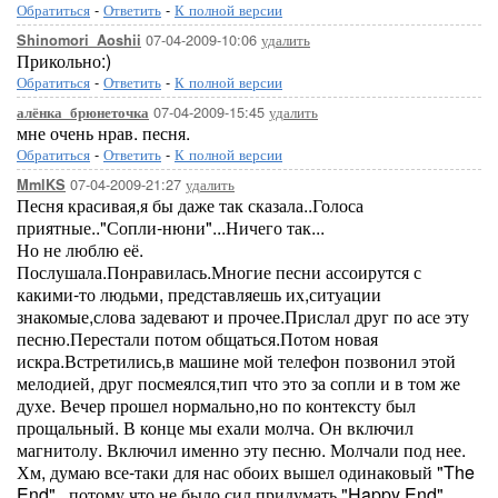
Обратиться
-
Ответить
-
К полной версии
07-04-2009-10:06
удалить
Shinomori_Aoshii
Прикольно:)
Обратиться
-
Ответить
-
К полной версии
07-04-2009-15:45
удалить
алёнка_брюнеточка
мне очень нрав. песня.
Обратиться
-
Ответить
-
К полной версии
07-04-2009-21:27
удалить
MmlKS
Песня красивая,я бы даже так сказала..Голоса
приятные.."Сопли-нюни"...Ничего так...
Но не люблю её.
Послушала.Понравилась.Многие песни ассоирутся с
какими-то людьми, представляешь их,ситуации
знакомые,слова задевают и прочее.Прислал друг по асе эту
песню.Перестали потом общаться.Потом новая
искра.Встретились,в машине мой телефон позвонил этой
мелодией, друг посмеялся,тип что это за сопли и в том же
духе. Вечер прошел нормально,но по контексту был
прощальный. В конце мы ехали молча. Он включил
магнитолу. Включил именно эту песню. Молчали под нее.
Хм, думаю все-таки для нас обоих вышел одинаковый "The
End" , потому что не было сил придумать "Happy End"...