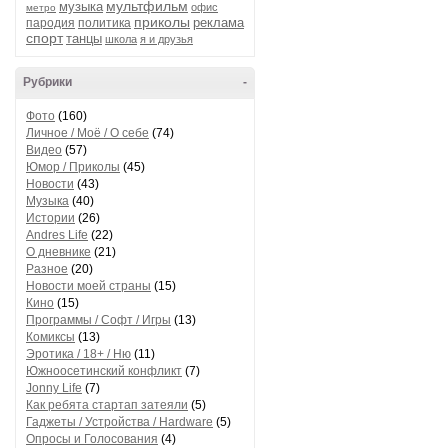
мультфильм
музыка
офис
метро
приколы
реклама
пародия
политика
спорт
танцы
школа
я и друзья
Рубрики
-
Фото
(160)
Личное / Моё / О себе
(74)
Видео
(57)
Юмор / Приколы
(45)
Новости
(43)
Музыка
(40)
Истории
(26)
Andres Life
(22)
О дневнике
(21)
Разное
(20)
Новости моей страны
(15)
Кино
(15)
Программы / Софт / Игры
(13)
Комиксы
(13)
Эротика / 18+ / Ню
(11)
Южноосетинский конфликт
(7)
Jonny Life
(7)
Как ребята стартап затеяли
(5)
Гаджеты / Устройства / Hardware
(5)
Опросы и Голосования
(4)