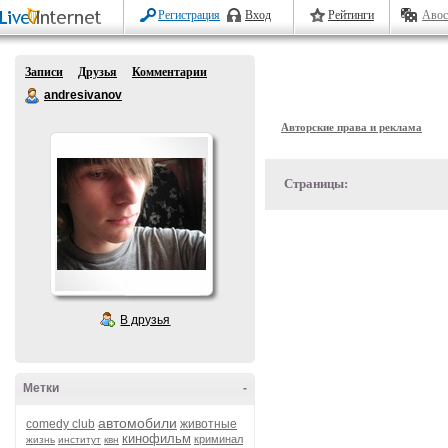
Регистрация
Вход
Рейтинги
Авос
Записи
Друзья
Комментарии
andresivanov
Авторские права и реклама
Страницы:
В друзья
Метки
-
автомобили
comedy club
животные
кинофильм
криминал
жизнь
институт
квн