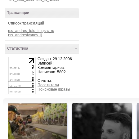
Трансляции
-
Список трансляций
rss_andres_foto_imgsrc_ru
rss_andresivanov_lj
Статистика
-
Создан: 29.12.2006
Записей:
Комментариев:
Написано: 5802
Отчеты:
Посетители
Поисковые фразы