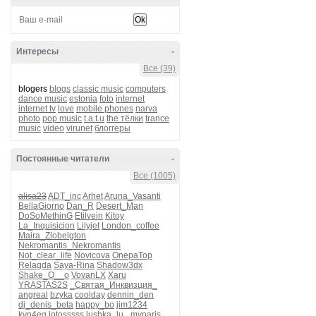
Интересы
-
Все (39)
blogers
blogs
classic music
computers
dance music
estonia
foto
internet
internet tv
love
mobile phones
narva
photo
pop music
t.a.t.u
the тёлки
trance
music
video
virunet
блоггеры
Постоянные читатели
-
Все (1005)
alisa23
ADT_inc
Arhet
Aruna_Vasanti
BellaGiorno
Dan_R
Desert_Man
DoSoMethinG
Etilvein
Kitoy
La_Inquisicion
Lilyjet
London_coffee
Maira_Zlobelgton
Nekromantis_Nekromantis
Not_clear_life
Novicova
OnepaTop
Relagda
Saya-Rina
Shadow3dx
Shake_O__o
VovanLX
Xaru
YRASTAS2S
_Святая_Инквизция_
angreal
bzyka
coolday
dennin_den
dj_denis_beta
happy_bo
jim1234
kvn4eg
lotosssss
lushka_lu_
myparis