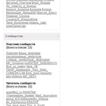
Виталий_Портнов
Влад_Дунаев
До_ломоты_в_бедрах
Кирилл_Борисов
Копарев
Кусена
Маленькая_Дрянь666
Мартин_Брест
Новинки_Сезона
Сосипатр_Изрыгайлов
Таня_Кононенко
ревень_скво
электричество
Сообщества
-
Участник сообществ
(Всего в списке: 15)
Лорелея
Ваша_рЫклама
пассионарные_любители
САМЫЕ_ЗАИБАТЫЕ_ДЕВУШКИ
MK_Universe
vvvENTER_SHIKARIVVV
Всё_за_симпу
Твоё_ТВ
ПИАР_дневников
_Your_Style_
COMEDICLAB
Emo_boys
emoemo
tatu-Volkova
WE_SEXY
Читатель сообществ
(Всего в списке: 10)
axeeffect_ru
РАНЕТКИ
-Принимаем_Заявки-
Mad_Journalism
about_ICQ
ArtDesignBy_Victoria
By_Parmenova
KREATIF
The_best_tales
This_is_Erotic