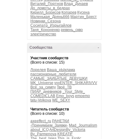
Виталий_Портнов
Влад_Дунаев
До_ломоты_в_бедрах
Кирилл_Борисов
Копарев
Кусена
Маленькая_Дрянь666
Мартин_Брест
Новинки_Сезона
Сосипатр_Изрыгайлов
Таня_Кононенко
ревень_скво
электричество
Сообщества
-
Участник сообществ
(Всего в списке: 15)
Лорелея
Ваша_рЫклама
пассионарные_любители
САМЫЕ_ЗАИБАТЫЕ_ДЕВУШКИ
MK_Universe
vvvENTER_SHIKARIVVV
Всё_за_симпу
Твоё_ТВ
ПИАР_дневников
_Your_Style_
COMEDICLAB
Emo_boys
emoemo
tatu-Volkova
WE_SEXY
Читатель сообществ
(Всего в списке: 10)
axeeffect_ru
РАНЕТКИ
-Принимаем_Заявки-
Mad_Journalism
about_ICQ
ArtDesignBy_Victoria
By_Parmenova
KREATIF
The_best_tales
This_is_Erotic