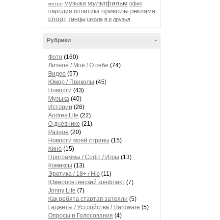
мультфильм
музыка
офис
метро
приколы
реклама
пародия
политика
спорт
танцы
школа
я и друзья
Рубрики
-
Фото
(160)
Личное / Моё / О себе
(74)
Видео
(57)
Юмор / Приколы
(45)
Новости
(43)
Музыка
(40)
Истории
(26)
Andres Life
(22)
О дневнике
(21)
Разное
(20)
Новости моей страны
(15)
Кино
(15)
Программы / Софт / Игры
(13)
Комиксы
(13)
Эротика / 18+ / Ню
(11)
Южноосетинский конфликт
(7)
Jonny Life
(7)
Как ребята стартап затеяли
(5)
Гаджеты / Устройства / Hardware
(5)
Опросы и Голосования
(4)