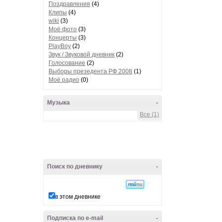
Поздравления
(4)
Клипы
(4)
wiki
(3)
Моё фото
(3)
Концерты
(3)
PlayBoy
(2)
Звук / Звуковой дневник
(2)
Голосование
(2)
Выборы презедента РФ 2008
(1)
Моё радио
(0)
Музыка
-
Все (1)
Поиск по дневнику
-
в этом дневнике
Подписка по e-mail
-