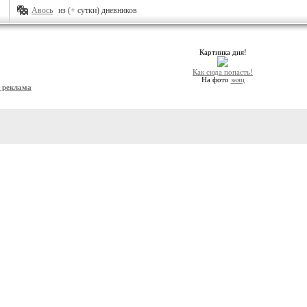
Авось
из (+ сутки) дневников
Картинка дня!
Как сюда попасть!
На фото
заяц
и реклама