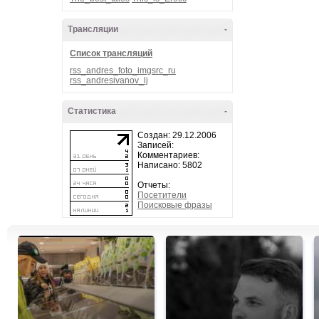
Трансляции
-
Список трансляций
rss_andres_foto_imgsrc_ru
rss_andresivanov_lj
Статистика
-
Создан: 29.12.2006
Записей:
Комментариев:
Написано: 5802
Отчеты:
Посетители
Поисковые фразы