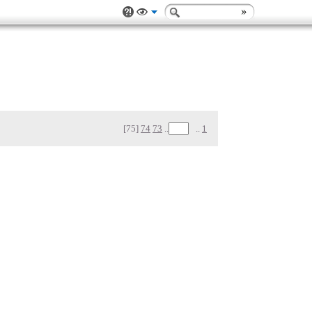
[75]
74
73
..
..
1