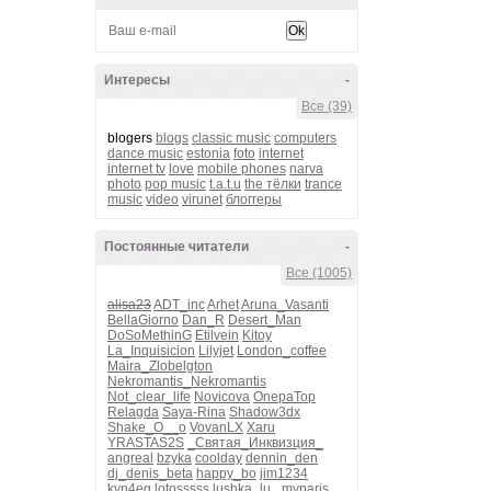
Интересы
-
Все (39)
blogers
blogs
classic music
computers
dance music
estonia
foto
internet
internet tv
love
mobile phones
narva
photo
pop music
t.a.t.u
the тёлки
trance
music
video
virunet
блоггеры
Постоянные читатели
-
Все (1005)
alisa23
ADT_inc
Arhet
Aruna_Vasanti
BellaGiorno
Dan_R
Desert_Man
DoSoMethinG
Etilvein
Kitoy
La_Inquisicion
Lilyjet
London_coffee
Maira_Zlobelgton
Nekromantis_Nekromantis
Not_clear_life
Novicova
OnepaTop
Relagda
Saya-Rina
Shadow3dx
Shake_O__o
VovanLX
Xaru
YRASTAS2S
_Святая_Инквизция_
angreal
bzyka
coolday
dennin_den
dj_denis_beta
happy_bo
jim1234
kvn4eg
lotosssss
lushka_lu_
myparis