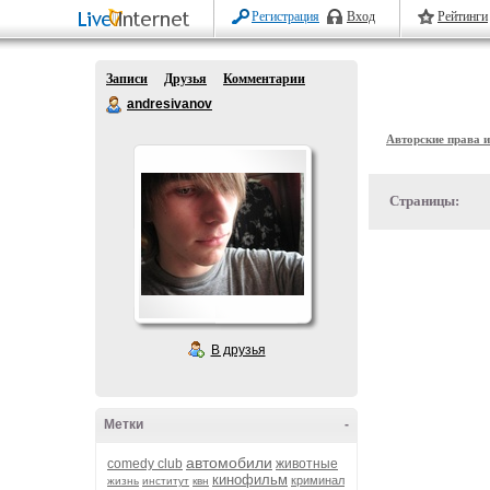
Регистрация
Вход
Рейтинги
Записи
Друзья
Комментарии
andresivanov
Авторские права 
Страницы:
В друзья
Метки
-
автомобили
comedy club
животные
кинофильм
криминал
жизнь
институт
квн