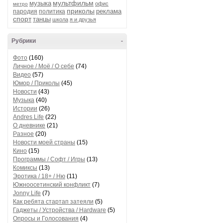
мультфильм
музыка
офис
метро
приколы
реклама
пародия
политика
спорт
танцы
школа
я и друзья
Рубрики
-
Фото
(160)
Личное / Моё / О себе
(74)
Видео
(57)
Юмор / Приколы
(45)
Новости
(43)
Музыка
(40)
Истории
(26)
Andres Life
(22)
О дневнике
(21)
Разное
(20)
Новости моей страны
(15)
Кино
(15)
Программы / Софт / Игры
(13)
Комиксы
(13)
Эротика / 18+ / Ню
(11)
Южноосетинский конфликт
(7)
Jonny Life
(7)
Как ребята стартап затеяли
(5)
Гаджеты / Устройства / Hardware
(5)
Опросы и Голосования
(4)