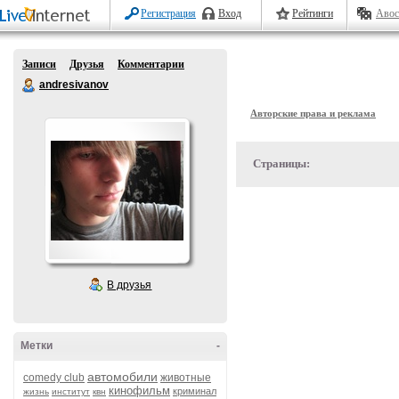
Регистрация
Вход
Рейтинги
Авос
Записи
Друзья
Комментарии
andresivanov
Авторские права и реклама
Страницы:
В друзья
Метки
-
автомобили
comedy club
животные
кинофильм
криминал
жизнь
институт
квн