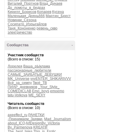
Виталий_Портнов
Влад_Дунаев
До_ломоты_в_бедрах
Кирилл_Борисов
Копарев
Кусена
Маленькая_Дрянь666
Мартин_Брест
Новинки_Сезона
Сосипатр_Изрыгайлов
Таня_Кононенко
ревень_скво
электричество
Сообщества
-
Участник сообществ
(Всего в списке: 15)
Лорелея
Ваша_рЫклама
пассионарные_любители
САМЫЕ_ЗАИБАТЫЕ_ДЕВУШКИ
MK_Universe
vvvENTER_SHIKARIVVV
Всё_за_симпу
Твоё_ТВ
ПИАР_дневников
_Your_Style_
COMEDICLAB
Emo_boys
emoemo
tatu-Volkova
WE_SEXY
Читатель сообществ
(Всего в списке: 10)
axeeffect_ru
РАНЕТКИ
-Принимаем_Заявки-
Mad_Journalism
about_ICQ
ArtDesignBy_Victoria
By_Parmenova
KREATIF
The_best_tales
This_is_Erotic