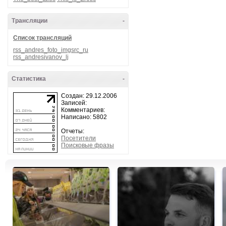
Трансляции
-
Список трансляций
rss_andres_foto_imgsrc_ru
rss_andresivanov_lj
Статистика
-
Создан: 29.12.2006
Записей:
Комментариев:
Написано: 5802
Отчеты:
Посетители
Поисковые фразы