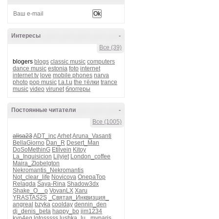
Интересы
-
Все (39)
blogers
blogs
classic music
computers
dance music
estonia
foto
internet
internet tv
love
mobile phones
narva
photo
pop music
t.a.t.u
the тёлки
trance
music
video
virunet
блоггеры
Постоянные читатели
-
Все (1005)
alisa23
ADT_inc
Arhet
Aruna_Vasanti
BellaGiorno
Dan_R
Desert_Man
DoSoMethinG
Etilvein
Kitoy
La_Inquisicion
Lilyjet
London_coffee
Maira_Zlobelgton
Nekromantis_Nekromantis
Not_clear_life
Novicova
OnepaTop
Relagda
Saya-Rina
Shadow3dx
Shake_O__o
VovanLX
Xaru
YRASTAS2S
_Святая_Инквизция_
angreal
bzyka
coolday
dennin_den
dj_denis_beta
happy_bo
jim1234
kvn4eg
lotosssss
lushka_lu_
myparis