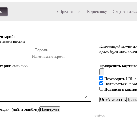
« Пред. запись
—
К дневнику
—
След. запись 
ь
ентарий:
 пароль на сайте:
Комментарий можно доб
нужно будет ввести сим
Напоминание пароля
тария:
смайлики
Прикрепить картинк
Переводить URL в
Подписаться на к
Подписать карти
рафии: (найти ошибки)