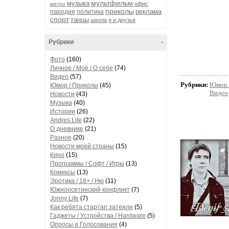
мультфильм
музыка
офис
метро
приколы
реклама
пародия
политика
спорт
танцы
школа
я и друзья
Рубрики
-
Фото
(160)
Личное / Моё / О себе
(74)
Видео
(57)
Рубрики:
Юмор 
Юмор / Приколы
(45)
Видео
Новости
(43)
Музыка
(40)
Истории
(26)
Andres Life
(22)
О дневнике
(21)
Разное
(20)
Новости моей страны
(15)
Кино
(15)
Программы / Софт / Игры
(13)
Комиксы
(13)
Эротика / 18+ / Ню
(11)
Южноосетинский конфликт
(7)
Jonny Life
(7)
Как ребята стартап затеяли
(5)
Гаджеты / Устройства / Hardware
(5)
Опросы и Голосования
(4)