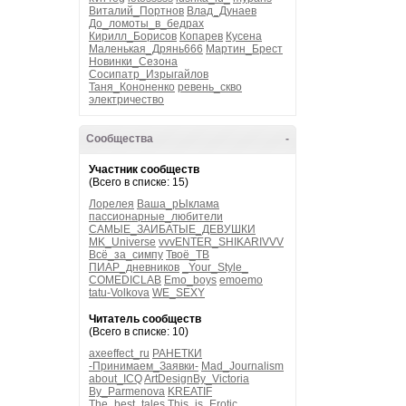
Виталий_Портнов
Влад_Дунаев
До_ломоты_в_бедрах
Кирилл_Борисов
Копарев
Кусена
Маленькая_Дрянь666
Мартин_Брест
Новинки_Сезона
Сосипатр_Изрыгайлов
Таня_Кононенко
ревень_скво
электричество
Сообщества
-
Участник сообществ
(Всего в списке: 15)
Лорелея
Ваша_рЫклама
пассионарные_любители
САМЫЕ_ЗАИБАТЫЕ_ДЕВУШКИ
MK_Universe
vvvENTER_SHIKARIVVV
Всё_за_симпу
Твоё_ТВ
ПИАР_дневников
_Your_Style_
COMEDICLAB
Emo_boys
emoemo
tatu-Volkova
WE_SEXY
Читатель сообществ
(Всего в списке: 10)
axeeffect_ru
РАНЕТКИ
-Принимаем_Заявки-
Mad_Journalism
about_ICQ
ArtDesignBy_Victoria
By_Parmenova
KREATIF
The_best_tales
This_is_Erotic