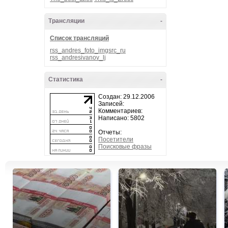
Трансляции
-
Список трансляций
rss_andres_foto_imgsrc_ru
rss_andresivanov_lj
Статистика
-
Создан: 29.12.2006
Записей:
Комментариев:
Написано: 5802
Отчеты:
Посетители
Поисковые фразы