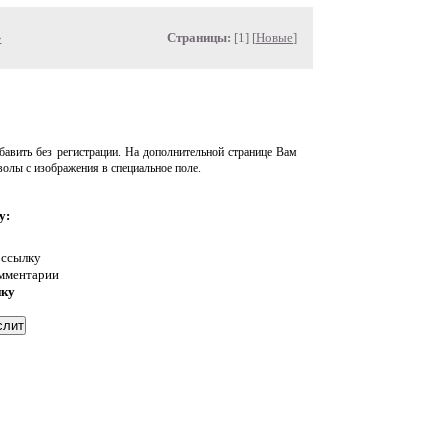
»
Страницы:
[1] [
Новые
]
авить без регистрации. На дополнительной странице Вам
волы с изображения в специальное поле.
у:
 ссылку
омментарии
нку