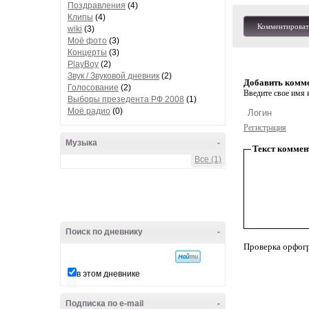
Поздравления
(4)
Клипы
(4)
Комментироват
wiki
(3)
Моё фото
(3)
Концерты
(3)
PlayBoy
(2)
Звук / Звуковой дневник
(2)
Добавить комм
Голосование
(2)
Введите свое имя и
Выборы презедента РФ 2008
(1)
Моё радио
(0)
Регистрация
Музыка
-
Текст коммен
Все (1)
Поиск по дневнику
-
Проверка орфог
в этом дневнике
Подписка по e-mail
-