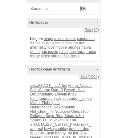
Интересы
-
Все (39)
blogers
blogs
classic music
computers
dance music
estonia
foto
internet
internet tv
love
mobile phones
narva
photo
pop music
t.a.t.u
the тёлки
trance
music
video
virunet
блоггеры
Постоянные читатели
-
Все (1005)
alisa23
ADT_inc
Arhet
Aruna_Vasanti
BellaGiorno
Dan_R
Desert_Man
DoSoMethinG
Etilvein
Kitoy
La_Inquisicion
Lilyjet
London_coffee
Maira_Zlobelgton
Nekromantis_Nekromantis
Not_clear_life
Novicova
OnepaTop
Relagda
Saya-Rina
Shadow3dx
Shake_O__o
VovanLX
Xaru
YRASTAS2S
_Святая_Инквизция_
angreal
bzyka
coolday
dennin_den
dj_denis_beta
happy_bo
jim1234
kvn4eg
lotosssss
lushka_lu_
myparis