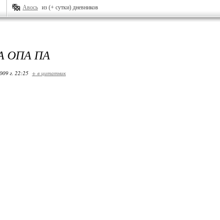
Авось
из (+ сутки) дневников
А ОПА ПА
009 г. 22:25
+ в цитатник