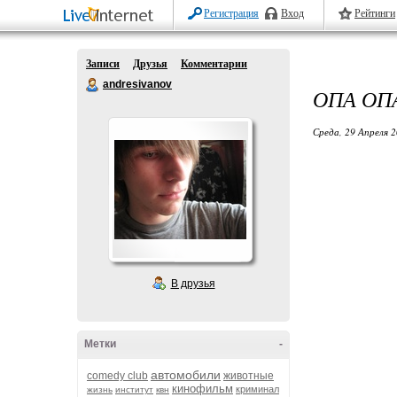
Регистрация
Вход
Рейтинги
Записи
Друзья
Комментарии
andresivanov
ОПА ОП
Среда, 29 Апреля 2
В друзья
Метки
-
автомобили
comedy club
животные
кинофильм
криминал
жизнь
институт
квн