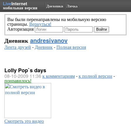
Live
Internet
Дневники
Личка
мобильная версия
Вы были перенаправлены на мобильную версию
страницы.
Вернуться!
Авторизация
Дневник
andresivanov
Лента друзей
-
Дневник
-
Полная версия
Lolly Pop`s days
08-10-2009 11:36
к комментариям
-
к полной версии
-
понравилось!
Смотреть это видео