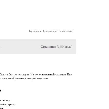
Ответить
С цитатой
В цитатник
»
Страницы:
[1] [
Новые
]
авить без регистрации. На дополнительной странице Вам
волы с изображения в специальное поле.
у:
 ссылку
омментарии
нку