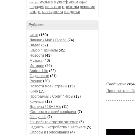
мультфильм
музыка
офис
метро
приколы
реклама
пародия
политика
спорт
танцы
школа
я и друзья
Рубрики
-
Фото
(160)
Личное / Моё / О себе
(74)
Видео
(57)
Юмор / Приколы
(45)
Новости
(43)
Музыка
(40)
Истории
(26)
Andres Life
(22)
О дневнике
(21)
Разное
(20)
Cообщение скры
Новости моей страны
(15)
Прочитать сооб
Кино
(15)
Программы / Софт / Игры
(13)
Комиксы
(13)
Эротика / 18+ / Ню
(11)
Южноосетинский конфликт
(7)
Jonny Life
(7)
Как ребята стартап затеяли
(5)
Гаджеты / Устройства / Hardware
(5)
Опросы и Голосования
(4)