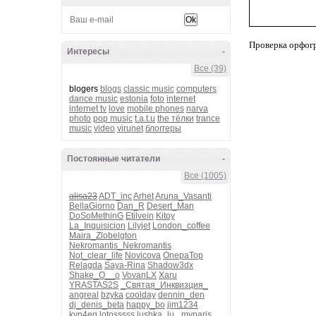
Проверка орфог
Интересы
-
Все (39)
blogers
blogs
classic music
computers
dance music
estonia
foto
internet
internet tv
love
mobile phones
narva
photo
pop music
t.a.t.u
the тёлки
trance
music
video
virunet
блоггеры
Постоянные читатели
-
Все (1005)
alisa23
ADT_inc
Arhet
Aruna_Vasanti
BellaGiorno
Dan_R
Desert_Man
DoSoMethinG
Etilvein
Kitoy
La_Inquisicion
Lilyjet
London_coffee
Maira_Zlobelgton
Nekromantis_Nekromantis
Not_clear_life
Novicova
OnepaTop
Relagda
Saya-Rina
Shadow3dx
Shake_O__o
VovanLX
Xaru
YRASTAS2S
_Святая_Инквизция_
angreal
bzyka
coolday
dennin_den
dj_denis_beta
happy_bo
jim1234
kvn4eg
lotosssss
lushka_lu_
myparis