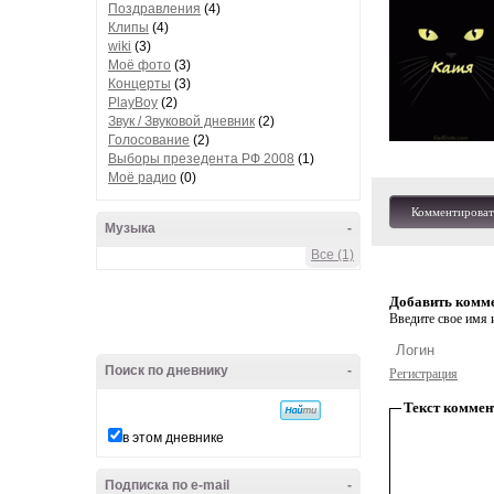
Поздравления
(4)
Клипы
(4)
wiki
(3)
Моё фото
(3)
Концерты
(3)
PlayBoy
(2)
Звук / Звуковой дневник
(2)
Голосование
(2)
Выборы презедента РФ 2008
(1)
Моё радио
(0)
Комментироват
Музыка
-
Все (1)
Добавить комм
Введите свое имя и
Поиск по дневнику
-
Регистрация
Текст коммен
в этом дневнике
Подписка по e-mail
-