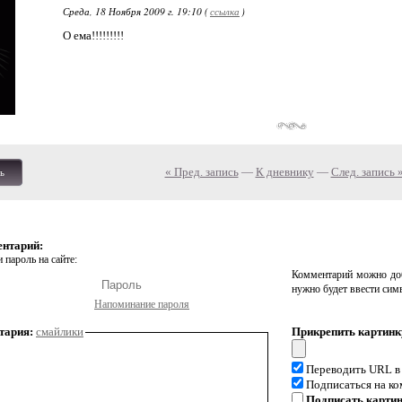
Среда, 18 Ноября 2009 г. 19:10 (
ссылка
)
О ема!!!!!!!!!
« Пред. запись
—
К дневнику
—
След. запись 
ь
ентарий:
 пароль на сайте:
Комментарий можно доб
нужно будет ввести сим
Напоминание пароля
тария:
смайлики
Прикрепить картинк
Переводить URL в
Подписаться на к
Подписать карти