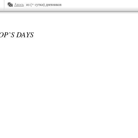
Авось
из (+ сутки) дневников
OP`S DAYS