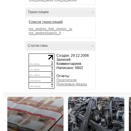
Трансляции
-
Список трансляций
rss_andres_foto_imgsrc_ru
rss_andresivanov_lj
Статистика
-
Создан: 29.12.2006
Записей:
Комментариев:
Написано: 5802
Отчеты:
Посетители
Поисковые фразы