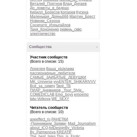
Виталий_Портнов
Влад_Дунаев
До_ломоты_в_бедрах
Кирилл_Борисов
Копарев
Кусена
Маленькая_Дрянь666
Мартин_Брест
Новинки_Сезона
Сосипатр_Изрыгайлов
Таня_Кононенко
ревень_скво
электричество
Сообщества
-
Участник сообществ
(Всего в списке: 15)
Лорелея
Ваша_рЫклама
пассионарные_любители
САМЫЕ_ЗАИБАТЫЕ_ДЕВУШКИ
MK_Universe
vvvENTER_SHIKARIVVV
Всё_за_симпу
Твоё_ТВ
ПИАР_дневников
_Your_Style_
COMEDICLAB
Emo_boys
emoemo
tatu-Volkova
WE_SEXY
Читатель сообществ
(Всего в списке: 10)
axeeffect_ru
РАНЕТКИ
-Принимаем_Заявки-
Mad_Journalism
about_ICQ
ArtDesignBy_Victoria
By_Parmenova
KREATIF
The_best_tales
This_is_Erotic