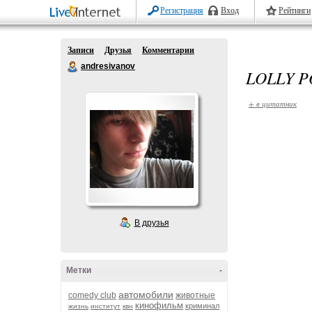
Регистрация
Вход
Рейтинги
Записи
Друзья
Комментарии
andresivanov
LOLLY P
+ в цитатник
В друзья
Метки
-
автомобили
comedy club
животные
кинофильм
криминал
жизнь
институт
квн