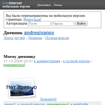
Live
Internet
Дневники
Личка
мобильная версия
Вы были перенаправлены на мобильную версию
страницы.
Вернуться!
Авторизация
Дневник
andresivanov
Лента друзей
-
Дневник
-
Полная версия
Моему дневнику
31-12-2006 20:47
к комментариям
-
к полной версии
-
понравилось!
[показать]
вверх^
к полной версии
понравилось!
в evernote