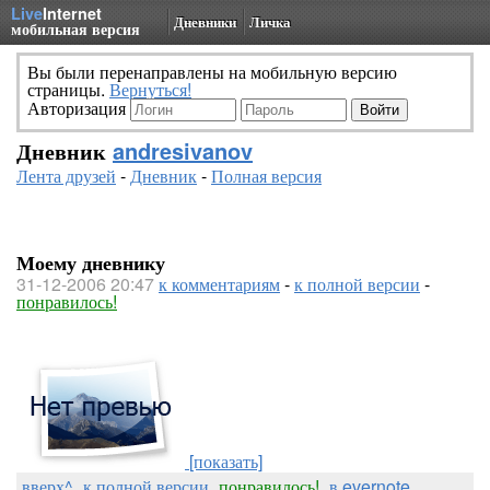
Live
Internet
Дневники
Личка
мобильная версия
Вы были перенаправлены на мобильную версию
страницы.
Вернуться!
Авторизация
Дневник
andresivanov
Лента друзей
-
Дневник
-
Полная версия
Моему дневнику
31-12-2006 20:47
к комментариям
-
к полной версии
-
понравилось!
[показать]
вверх^
к полной версии
понравилось!
в evernote