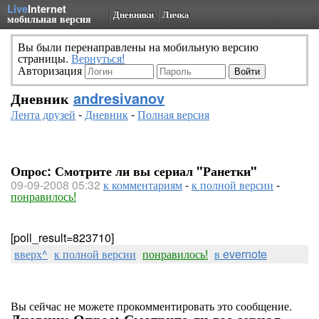
Live
Internet
Дневники
Личка
мобильная версия
Вы были перенаправлены на мобильную версию
страницы.
Вернуться!
Авторизация
Дневник
andresivanov
Лента друзей
-
Дневник
-
Полная версия
Опрос: Смотрите ли вы сериал "Ранетки"
09-09-2008 05:32
к комментариям
-
к полной версии
-
понравилось!
[poll_result=823710]
вверх^
к полной версии
понравилось!
в evernote
Вы сейчас не можете прокомментировать это сообщение.
Дневник Опрос: Смотрите ли вы сериал