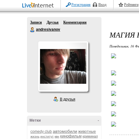
Регистрация
Вход
Рейтинги
Записи
Друзья
Комментарии
andresivanov
МАГИЯ 
Понедельник, 16 Фе
В друзья
Метки
-
автомобили
comedy club
животные
кинофильм
криминал
жизнь
институт
квн