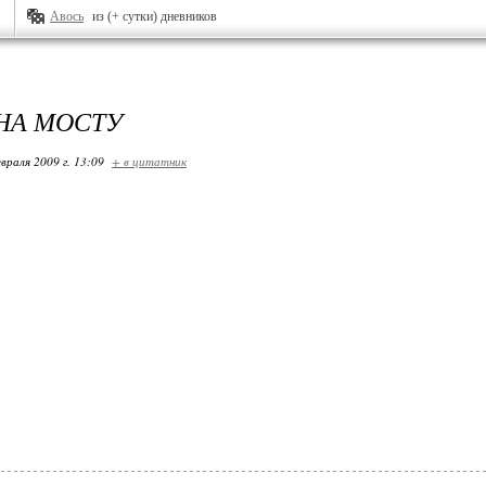
Авось
из (+ сутки) дневников
НА МОСТУ
враля 2009 г. 13:09
+ в цитатник