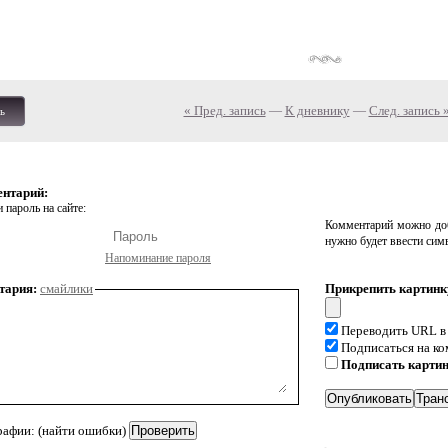
« Пред. запись
—
К дневнику
—
След. запись 
ь
ентарий:
 пароль на сайте:
Комментарий можно доб
нужно будет ввести сим
Напоминание пароля
тария:
смайлики
Прикрепить картинк
Переводить URL в
Подписаться на к
Подписать карти
рафии: (найти ошибки)