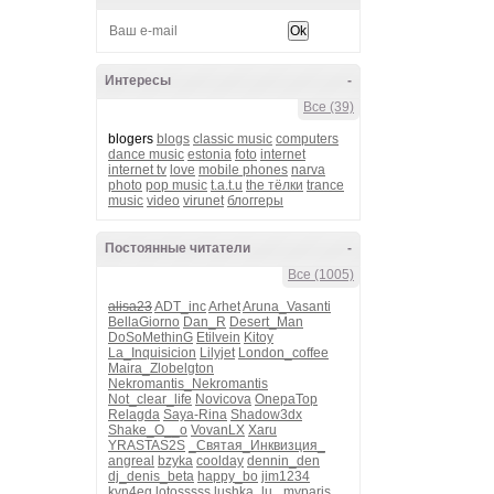
Интересы
-
Все (39)
blogers
blogs
classic music
computers
dance music
estonia
foto
internet
internet tv
love
mobile phones
narva
photo
pop music
t.a.t.u
the тёлки
trance
music
video
virunet
блоггеры
Постоянные читатели
-
Все (1005)
alisa23
ADT_inc
Arhet
Aruna_Vasanti
BellaGiorno
Dan_R
Desert_Man
DoSoMethinG
Etilvein
Kitoy
La_Inquisicion
Lilyjet
London_coffee
Maira_Zlobelgton
Nekromantis_Nekromantis
Not_clear_life
Novicova
OnepaTop
Relagda
Saya-Rina
Shadow3dx
Shake_O__o
VovanLX
Xaru
YRASTAS2S
_Святая_Инквизция_
angreal
bzyka
coolday
dennin_den
dj_denis_beta
happy_bo
jim1234
kvn4eg
lotosssss
lushka_lu_
myparis