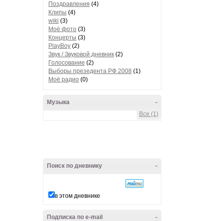
Поздравления
(4)
Клипы
(4)
wiki
(3)
Моё фото
(3)
Концерты
(3)
PlayBoy
(2)
Звук / Звуковой дневник
(2)
Голосование
(2)
Выборы презедента РФ 2008
(1)
Моё радио
(0)
Музыка
-
Все (1)
Поиск по дневнику
-
в этом дневнике
Подписка по e-mail
-