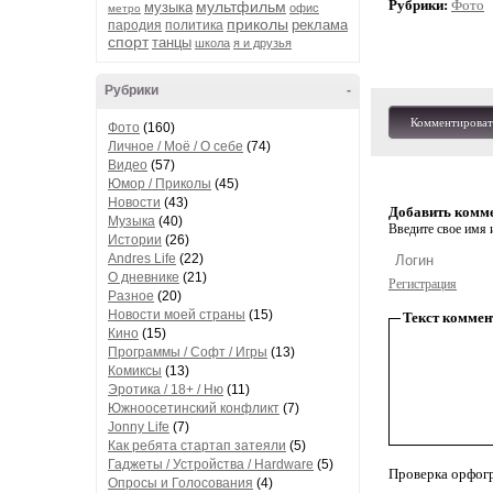
Рубрики:
Фото
мультфильм
музыка
офис
метро
приколы
реклама
пародия
политика
спорт
танцы
школа
я и друзья
Рубрики
-
Комментироват
Фото
(160)
Личное / Моё / О себе
(74)
Видео
(57)
Юмор / Приколы
(45)
Новости
(43)
Добавить комм
Музыка
(40)
Введите свое имя и
Истории
(26)
Andres Life
(22)
О дневнике
(21)
Регистрация
Разное
(20)
Новости моей страны
(15)
Текст коммен
Кино
(15)
Программы / Софт / Игры
(13)
Комиксы
(13)
Эротика / 18+ / Ню
(11)
Южноосетинский конфликт
(7)
Jonny Life
(7)
Как ребята стартап затеяли
(5)
Гаджеты / Устройства / Hardware
(5)
Проверка орфог
Опросы и Голосования
(4)