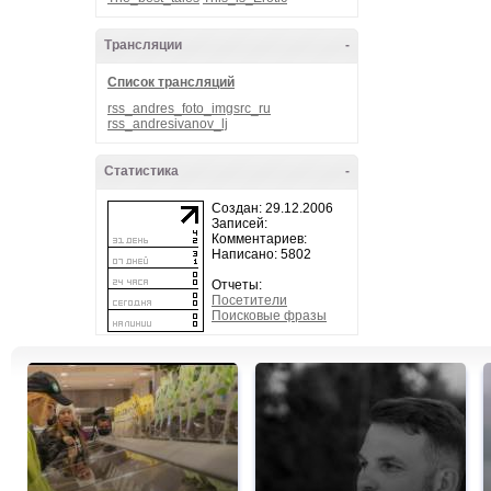
Трансляции
-
Список трансляций
rss_andres_foto_imgsrc_ru
rss_andresivanov_lj
Статистика
-
Создан: 29.12.2006
Записей:
Комментариев:
Написано: 5802
Отчеты:
Посетители
Поисковые фразы