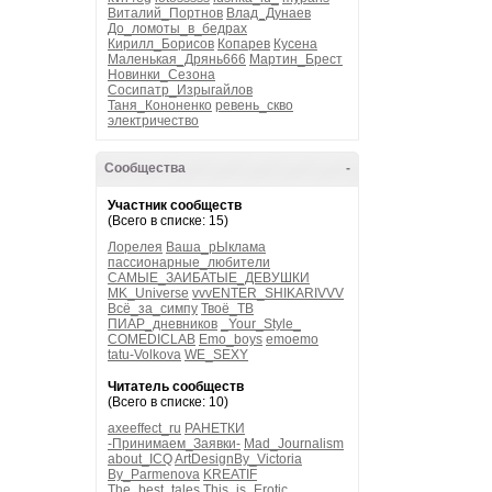
Виталий_Портнов
Влад_Дунаев
До_ломоты_в_бедрах
Кирилл_Борисов
Копарев
Кусена
Маленькая_Дрянь666
Мартин_Брест
Новинки_Сезона
Сосипатр_Изрыгайлов
Таня_Кононенко
ревень_скво
электричество
Сообщества
-
Участник сообществ
(Всего в списке: 15)
Лорелея
Ваша_рЫклама
пассионарные_любители
САМЫЕ_ЗАИБАТЫЕ_ДЕВУШКИ
MK_Universe
vvvENTER_SHIKARIVVV
Всё_за_симпу
Твоё_ТВ
ПИАР_дневников
_Your_Style_
COMEDICLAB
Emo_boys
emoemo
tatu-Volkova
WE_SEXY
Читатель сообществ
(Всего в списке: 10)
axeeffect_ru
РАНЕТКИ
-Принимаем_Заявки-
Mad_Journalism
about_ICQ
ArtDesignBy_Victoria
By_Parmenova
KREATIF
The_best_tales
This_is_Erotic