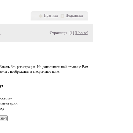
Нравится
Поделиться
»
Страницы:
[1] [
Новые
]
авить без регистрации. На дополнительной странице Вам
волы с изображения в специальное поле.
у:
 ссылку
омментарии
нку