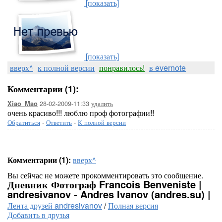
[показать]
[показать]
вверх^
к полной версии
понравилось!
в evernote
Комментарии (1):
28-02-2009-11:33
удалить
Xiao_Mao
очень красиво!!! люблю проф фотографии!!
Обратиться
-
Ответить
-
К полной версии
Комментарии (1):
вверх^
Вы сейчас не можете прокомментировать это сообщение.
Дневник Фотограф Francois Benveniste |
andresivanov - Andres Ivanov (andres.su) |
Лента друзей andresivanov
/
Полная версия
Добавить в друзья