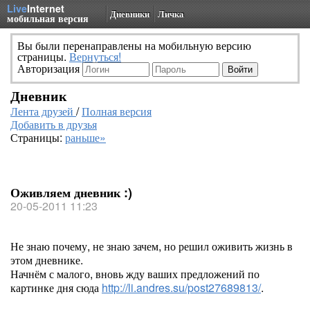
Live
Internet
Дневники
Личка
мобильная версия
Вы были перенаправлены на мобильную версию
страницы.
Вернуться!
Авторизация
Дневник
Лента друзей
/
Полная версия
Добавить в друзья
Страницы:
раньше»
Оживляем дневник :)
20-05-2011 11:23
Не знаю почему, не знаю зачем, но решил оживить жизнь в
этом дневнике.
Начнём с малого, вновь жду ваших предложений по
картинке дня сюда
http://li.andres.su/post27689813/
.