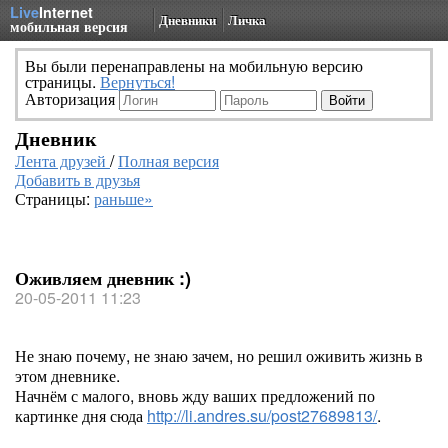
Live
Internet
Дневники
Личка
мобильная версия
Вы были перенаправлены на мобильную версию
страницы.
Вернуться!
Авторизация
Дневник
Лента друзей
/
Полная версия
Добавить в друзья
Страницы:
раньше»
Оживляем дневник :)
20-05-2011 11:23
Не знаю почему, не знаю зачем, но решил оживить жизнь в
этом дневнике.
Начнём с малого, вновь жду ваших предложений по
картинке дня сюда
http://li.andres.su/post27689813/
.