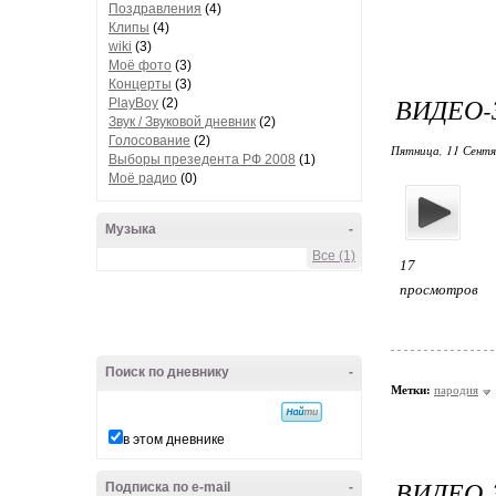
Поздравления
(4)
Клипы
(4)
wiki
(3)
Моё фото
(3)
Концерты
(3)
ВИДЕО-
PlayBoy
(2)
Звук / Звуковой дневник
(2)
Голосование
(2)
Пятница, 11 Сентя
Выборы презедента РФ 2008
(1)
Моё радио
(0)
Музыка
-
Все (1)
17
просмотров
Поиск по дневнику
-
Метки:
пародия
в этом дневнике
ВИДЕО-
Подписка по e-mail
-