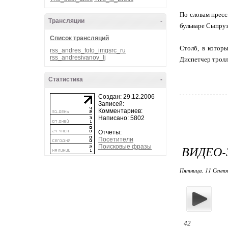
По словам пресс
Трансляции
-
бульваре Сыпруз
Список трансляций
Столб, в котор
rss_andres_foto_imgsrc_ru
rss_andresivanov_lj
Диспетчер тролле
Статистика
-
Создан: 29.12.2006
Записей:
Комментариев:
Написано: 5802
Отчеты:
Посетители
Поисковые фразы
ВИДЕО-
Пятница, 11 Сентя
42