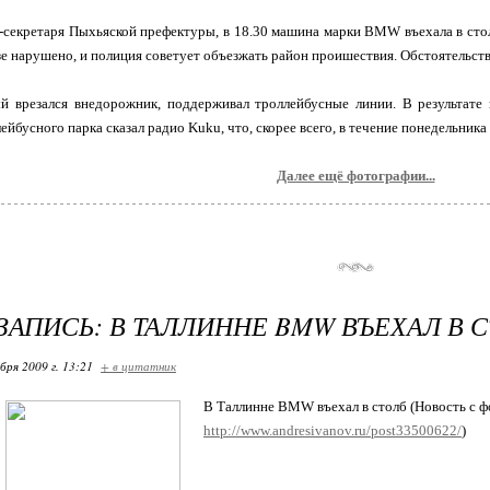
-секретаря Пыхьяской префектуры, в 18.30 машина марки BMW въехала в стол
е нарушено, и полиция советует объезжать район проишествия. Обстоятельств
ый врезался внедорожник, поддерживал троллейбусные линии. В результате
йбусного парка сказал радио Kuku, что, скорее всего, в течение понедельника
Далее ещё фотографии...
ЗАПИСЬ: В ТАЛЛИННЕ BMW ВЪЕХАЛ В 
бря 2009 г. 13:21
+ в цитатник
В Таллинне BMW въехал в столб (Новость с ф
http://www.andresivanov.ru/post33500622/
)