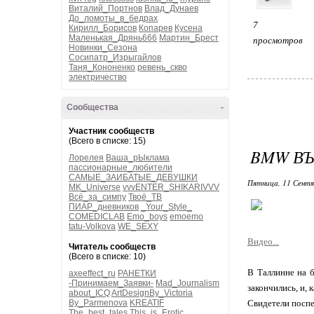
Виталий_Портнов
Влад_Дунаев
До_ломоты_в_бедрах
7
Кирилл_Борисов
Копарев
Кусена
Маленькая_Дрянь666
Мартин_Брест
просмотров
Новинки_Сезона
Сосипатр_Изрыгайлов
Таня_Кононенко
ревень_скво
электричество
Сообщества
-
Участник сообществ
(Всего в списке: 15)
BMW ВЪ
Лорелея
Ваша_рЫклама
пассионарные_любители
САМЫЕ_ЗАИБАТЫЕ_ДЕВУШКИ
Пятница, 11 Сентя
MK_Universe
vvvENTER_SHIKARIVVV
Всё_за_симпу
Твоё_ТВ
ПИАР_дневников
_Your_Style_
COMEDICLAB
Emo_boys
emoemo
tatu-Volkova
WE_SEXY
Видео...
Читатель сообществ
(Всего в списке: 10)
В Таллинне на 
axeeffect_ru
РАНЕТКИ
-Принимаем_Заявки-
Mad_Journalism
закончились, и,
about_ICQ
ArtDesignBy_Victoria
By_Parmenova
KREATIF
Свидетели поспе
The_best_tales
This_is_Erotic