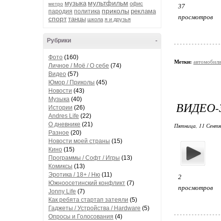
мультфильм
музыка
офис
метро
37
приколы
реклама
пародия
политика
просмотров
спорт
танцы
школа
я и друзья
Рубрики
-
Фото
(160)
Метки:
автомобил
Личное / Моё / О себе
(74)
Видео
(57)
Юмор / Приколы
(45)
Новости
(43)
Музыка
(40)
ВИДЕО-
Истории
(26)
Andres Life
(22)
О дневнике
(21)
Пятница, 11 Сентя
Разное
(20)
Новости моей страны
(15)
Кино
(15)
Программы / Софт / Игры
(13)
Комиксы
(13)
Эротика / 18+ / Ню
(11)
2
Южноосетинский конфликт
(7)
просмотров
Jonny Life
(7)
Как ребята стартап затеяли
(5)
Гаджеты / Устройства / Hardware
(5)
Опросы и Голосования
(4)