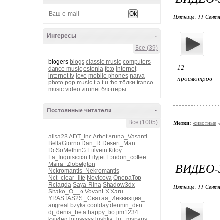
Пятница, 11 Сентя
Интересы
-
Все (39)
blogers
blogs
classic music
computers
12
dance music
estonia
foto
internet
internet tv
love
mobile phones
narva
просмотров
photo
pop music
t.a.t.u
the тёлки
trance
music
video
virunet
блоггеры
Постоянные читатели
-
Все (1005)
Метки:
животные
alisa23
ADT_inc
Arhet
Aruna_Vasanti
BellaGiorno
Dan_R
Desert_Man
DoSoMethinG
Etilvein
Kitoy
La_Inquisicion
Lilyjet
London_coffee
ВИДЕО-
Maira_Zlobelgton
Nekromantis_Nekromantis
Not_clear_life
Novicova
OnepaTop
Relagda
Saya-Rina
Shadow3dx
Пятница, 11 Сентя
Shake_O__o
VovanLX
Xaru
YRASTAS2S
_Святая_Инквизция_
angreal
bzyka
coolday
dennin_den
dj_denis_beta
happy_bo
jim1234
kvn4eg
lotosssss
lushka_lu_
myparis