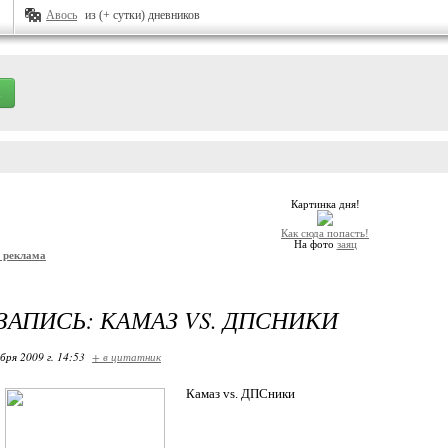
Авось
из (+ сутки) дневников
Картинка дня!
Как сюда попасть!
На фото
заяц
и реклама
ЗАПИСЬ: КАМАЗ VS. ДПСНИКИ
бря 2009 г. 14:53
+ в цитатник
Камаз vs. ДПСники