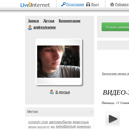
Регистрация
Вход
Рейтинги
Записи
Друзья
Комментарии
Создать дневник
andresivanov
Авторские права 
ВИДЕО-
В друзья
Пятница, 11 Сентя
Метки
-
автомобили
comedy club
животные
кинофильм
криминал
жизнь
институт
квн