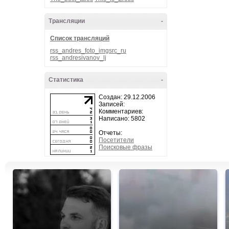
Трансляции
-
Список трансляций
rss_andres_foto_imgsrc_ru
rss_andresivanov_lj
Статистика
-
Создан: 29.12.2006
Записей:
Комментариев:
Написано: 5802
Отчеты:
Посетители
Поисковые фразы