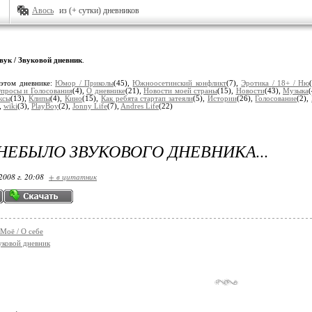
Авось
из (+ сутки) дневников
вук / Звуковой дневник
.
 этом дневнике:
Юмор / Приколы
(45),
Южноосетинский конфликт
(7),
Эротика / 18+ / Ню
просы и Голосования
(4),
О дневнике
(21),
Новости моей страны
(15),
Новости
(43),
Музыка
ксы
(13),
Клипы
(4),
Кино
(15),
Как ребята стартап затеяли
(5),
Истории
(26),
Голосование
(2),
,
wiki
(3),
PlayBoy
(2),
Jonny Life
(7),
Andres Life
(22)
НЕБЫЛО ЗВУКОВОГО ДНЕВНИКА...
2008 г. 20:08
+ в цитатник
 Моё / О себе
вуковой дневник