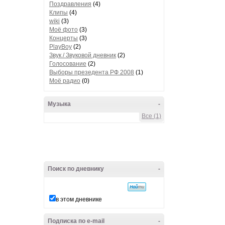
Поздравления
(4)
Клипы
(4)
wiki
(3)
Моё фото
(3)
Концерты
(3)
PlayBoy
(2)
Звук / Звуковой дневник
(2)
Голосование
(2)
Выборы презедента РФ 2008
(1)
Моё радио
(0)
Музыка
-
Все (1)
Поиск по дневнику
-
в этом дневнике
Подписка по e-mail
-