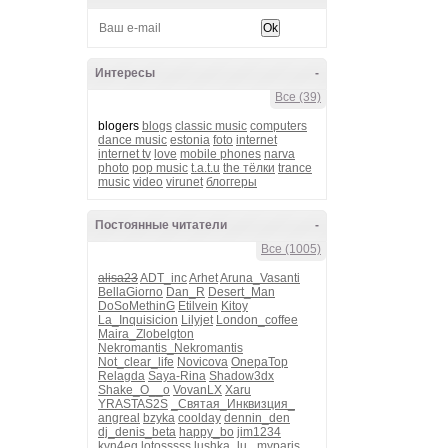
Интересы
-
Все (39)
blogers
blogs
classic music
computers
dance music
estonia
foto
internet
internet tv
love
mobile phones
narva
photo
pop music
t.a.t.u
the тёлки
trance
music
video
virunet
блоггеры
Постоянные читатели
-
Все (1005)
alisa23
ADT_inc
Arhet
Aruna_Vasanti
BellaGiorno
Dan_R
Desert_Man
DoSoMethinG
Etilvein
Kitoy
La_Inquisicion
Lilyjet
London_coffee
Maira_Zlobelgton
Nekromantis_Nekromantis
Not_clear_life
Novicova
OnepaTop
Relagda
Saya-Rina
Shadow3dx
Shake_O__o
VovanLX
Xaru
YRASTAS2S
_Святая_Инквизция_
angreal
bzyka
coolday
dennin_den
dj_denis_beta
happy_bo
jim1234
kvn4eg
lotosssss
lushka_lu_
myparis