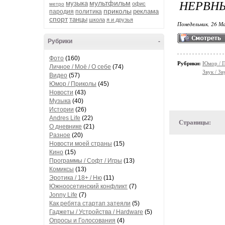
НЕРВНЫ
мультфильм
музыка
офис
метро
приколы
реклама
пародия
политика
спорт
танцы
школа
я и друзья
Понедельник, 26 Ма
Рубрики
-
Фото
(160)
Рубрики:
Юмор / 
Личное / Моё / О себе
(74)
Звук / З
Видео
(57)
Юмор / Приколы
(45)
Новости
(43)
Музыка
(40)
Истории
(26)
Andres Life
(22)
Страницы:
О дневнике
(21)
Разное
(20)
Новости моей страны
(15)
Кино
(15)
Программы / Софт / Игры
(13)
Комиксы
(13)
Эротика / 18+ / Ню
(11)
Южноосетинский конфликт
(7)
Jonny Life
(7)
Как ребята стартап затеяли
(5)
Гаджеты / Устройства / Hardware
(5)
Опросы и Голосования
(4)