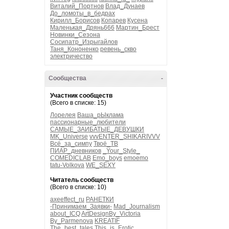
Виталий_Портнов
Влад_Дунаев
До_ломоты_в_бедрах
Кирилл_Борисов
Копарев
Кусена
Маленькая_Дрянь666
Мартин_Брест
Новинки_Сезона
Сосипатр_Изрыгайлов
Таня_Кононенко
ревень_скво
электричество
Сообщества
-
Участник сообществ
(Всего в списке: 15)
Лорелея
Ваша_рЫклама
пассионарные_любители
САМЫЕ_ЗАИБАТЫЕ_ДЕВУШКИ
MK_Universe
vvvENTER_SHIKARIVVV
Всё_за_симпу
Твоё_ТВ
ПИАР_дневников
_Your_Style_
COMEDICLAB
Emo_boys
emoemo
tatu-Volkova
WE_SEXY
Читатель сообществ
(Всего в списке: 10)
axeeffect_ru
РАНЕТКИ
-Принимаем_Заявки-
Mad_Journalism
about_ICQ
ArtDesignBy_Victoria
By_Parmenova
KREATIF
The_best_tales
This_is_Erotic