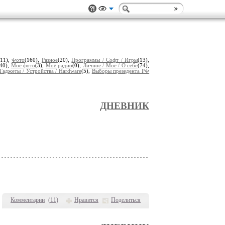
(11),
Фото
(160),
Разное
(20),
Программы / Софт / Игры
(13),
(40),
Моё фото
(3),
Моё радио
(0),
Личное / Моё / О себе
(74),
Гаджеты / Устройства / Hardware
(5),
Выборы презедента РФ
ДНЕВНИК
Комментарии
(
11
)
Нравится
Поделиться