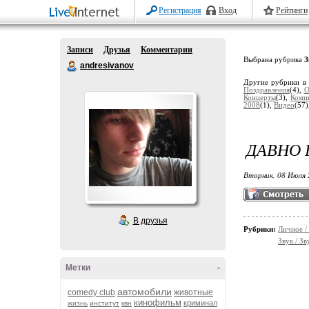
Регистрация
Вход
Рейтинги
Записи
Друзья
Комментарии
Выбрана рубрика
З
andresivanov
Другие рубрики в
Поздравления
(4),
О
Концерты
(3),
Коми
2008
(1),
Видео
(57)
ДАВНО 
Вторник, 08 Июля 
В друзья
Рубрики:
Личное /
Звук / З
Метки
-
автомобили
comedy club
животные
кинофильм
криминал
жизнь
институт
квн