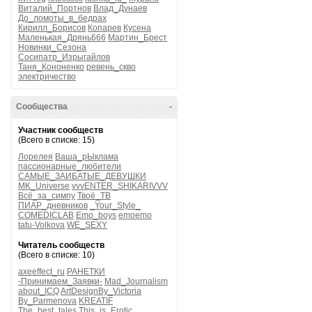
Виталий_Портнов
Влад_Дунаев
До_ломоты_в_бедрах
Кирилл_Борисов
Копарев
Кусена
Маленькая_Дрянь666
Мартин_Брест
Новинки_Сезона
Сосипатр_Изрыгайлов
Таня_Кононенко
ревень_скво
электричество
Сообщества
-
Участник сообществ
(Всего в списке: 15)
Лорелея
Ваша_рЫклама
пассионарные_любители
САМЫЕ_ЗАИБАТЫЕ_ДЕВУШКИ
MK_Universe
vvvENTER_SHIKARIVVV
Всё_за_симпу
Твоё_ТВ
ПИАР_дневников
_Your_Style_
COMEDICLAB
Emo_boys
emoemo
tatu-Volkova
WE_SEXY
Читатель сообществ
(Всего в списке: 10)
axeeffect_ru
РАНЕТКИ
-Принимаем_Заявки-
Mad_Journalism
about_ICQ
ArtDesignBy_Victoria
By_Parmenova
KREATIF
The_best_tales
This_is_Erotic