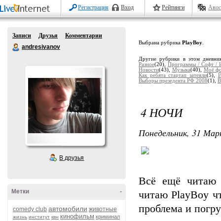
Регистрация
Вход
Рейтинги
Авос
Записи
Друзья
Комментарии
Выбрана рубрика
PlayBoy
.
andresivanov
Другие рубрики в этом дневни
Разное
(20),
Программы / Софт / 
Новости
(43),
Музыка
(40),
Моё ф
Как ребята стартап затеяли
(5),
И
Выборы презедента РФ 2008
(1),
В
4 НОЧИ
Понедельник, 31 Мар
В друзья
Всё ещё читаю 
Метки
-
читаю PlayBoy чт
проблема и погру
автомобили
comedy club
животные
кинофильм
криминал
жизнь
институт
квн