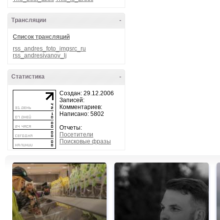
Трансляции
-
Список трансляций
rss_andres_foto_imgsrc_ru
rss_andresivanov_lj
Статистика
-
Создан: 29.12.2006
Записей:
Комментариев:
Написано: 5802
Отчеты:
Посетители
Поисковые фразы