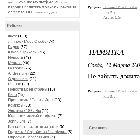
мультфильм
музыка
офис
метро
приколы
реклама
пародия
политика
Рубрики:
Личное / Моё / О себе
спорт
танцы
школа
я и друзья
PlayBoy
Andres Life
Рубрики
-
Фото
(160)
Личное / Моё / О себе
(74)
Видео
(57)
ПАМЯТКА
Юмор / Приколы
(45)
Новости
(43)
Музыка
(40)
Среда, 12 Марта 200
Истории
(26)
Andres Life
(22)
Не забыть дочитат
О дневнике
(21)
Разное
(20)
Новости моей страны
(15)
Рубрики:
Личное / Моё / О себе
Кино
(15)
PlayBoy
Программы / Софт / Игры
(13)
Комиксы
(13)
Эротика / 18+ / Ню
(11)
Южноосетинский конфликт
(7)
Jonny Life
(7)
Как ребята стартап затеяли
(5)
Страницы:
Гаджеты / Устройства / Hardware
(5)
Опросы и Голосования
(4)