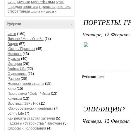
мультфильм
музыка
офис
метро
приколы
реклама
пародия
политика
спорт
танцы
школа
я и друзья
ПОРТРЕТЫ. Г
Рубрики
-
Четверг, 12 Февраля 
Фото
(160)
Личное / Моё / О себе
(74)
Видео
(57)
Юмор / Приколы
(45)
Новости
(43)
Музыка
(40)
Истории
(26)
Andres Life
(22)
О дневнике
(21)
Рубрики:
Фото
Разное
(20)
Новости моей страны
(15)
Кино
(15)
Программы / Софт / Игры
(13)
Комиксы
(13)
Эротика / 18+ / Ню
(11)
ЭПИЛЯЦИЯ?
Южноосетинский конфликт
(7)
Jonny Life
(7)
Как ребята стартап затеяли
(5)
Четверг, 12 Февраля 
Гаджеты / Устройства / Hardware
(5)
Опросы и Голосования
(4)