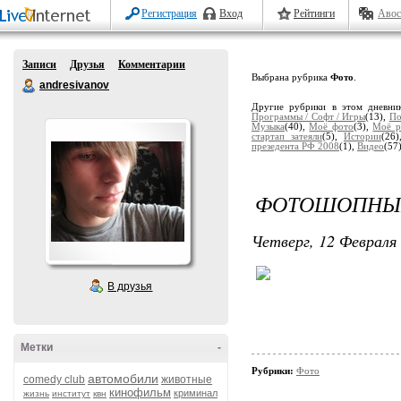
Регистрация
Вход
Рейтинги
Авос
Записи
Друзья
Комментарии
Выбрана рубрика
Фото
.
andresivanov
Другие рубрики в этом дневни
Программы / Софт / Игры
(13),
По
Музыка
(40),
Моё фото
(3),
Моё р
стартап затеяли
(5),
Истории
(26
презедента РФ 2008
(1),
Видео
(57
ФОТОШОПНЫ
Четверг, 12 Февраля 
В друзья
Метки
-
Рубрики:
Фото
автомобили
comedy club
животные
кинофильм
криминал
жизнь
институт
квн