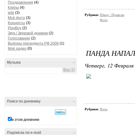
Поздравления
(4)
Клипы
(4)
wiki
(3)
Рубрики:
Юмор / Приколы
Моё фото
(3)
Фото
Концерты
(3)
PlayBoy
(2)
Звук / Звуковой дневник
(2)
Голосование
(2)
Выборы презедента РФ 2008
(1)
Моё радио
(0)
ПАНДА НАПАЛ
Музыка
-
Четверг, 12 Февраля 
Все (1)
Поиск по дневнику
-
Рубрики:
Фото
в этом дневнике
Подписка по e-mail
-