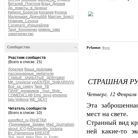
Виталий_Портнов
Влад_Дунаев
До_ломоты_в_бедрах
Кирилл_Борисов
Копарев
Кусена
Маленькая_Дрянь666
Мартин_Брест
Новинки_Сезона
Сосипатр_Изрыгайлов
Таня_Кононенко
ревень_скво
электричество
Сообщества
-
Рубрики:
Фото
Участник сообществ
(Всего в списке: 15)
Лорелея
Ваша_рЫклама
пассионарные_любители
САМЫЕ_ЗАИБАТЫЕ_ДЕВУШКИ
СТРАШНАЯ Р
MK_Universe
vvvENTER_SHIKARIVVV
Всё_за_симпу
Твоё_ТВ
ПИАР_дневников
_Your_Style_
Четверг, 12 Февраля 
COMEDICLAB
Emo_boys
emoemo
tatu-Volkova
WE_SEXY
Эта заброшенна
Читатель сообществ
мест на свете.
(Всего в списке: 10)
axeeffect_ru
РАНЕТКИ
Странный вид кр
-Принимаем_Заявки-
Mad_Journalism
about_ICQ
ArtDesignBy_Victoria
ней какие-то э
By_Parmenova
KREATIF
The_best_tales
This_is_Erotic