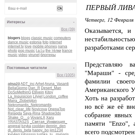
ПЕРВЫЙ ЛИВ
Четверг, 12 Февраля 
Интересы
-
Все (39)
Оказывается, и
нестабильностью
blogers
blogs
classic music
computers
dance music
estonia
foto
internet
разработками се
internet tv
love
mobile phones
narva
photo
pop music
t.a.t.u
the тёлки
trance
music
video
virunet
блоггеры
Представляю в
Постоянные читатели
-
"Мараши" - сре
Все (1005)
фамилии своего
alisa23
ADT_inc
Arhet
Aruna_Vasanti
BellaGiorno
Dan_R
Desert_Man
Американского У
DoSoMethinG
Etilvein
Kitoy
La_Inquisicion
Lilyjet
London_coffee
Хоть на разрабо
Maira_Zlobelgton
Nekromantis_Nekromantis
но всё же её вн
Not_clear_life
Novicova
OnepaTop
Relagda
Saya-Rina
Shadow3dx
собрание явных
Shake_O__o
VovanLX
Xaru
YRASTAS2S
_Святая_Инквизция_
памяти "Enzo",
angreal
bzyka
coolday
dennin_den
dj_denis_beta
happy_bo
jim1234
всего подсмотрен
kvn4eg
lotosssss
lushka_lu_
myparis