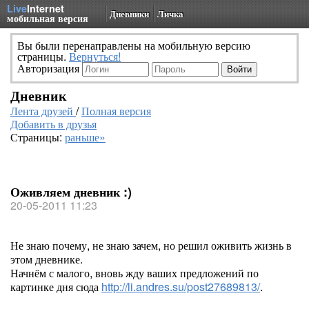
Live
Internet
Дневники
Личка
мобильная версия
Вы были перенаправлены на мобильную версию
страницы.
Вернуться!
Авторизация
Дневник
Лента друзей
/
Полная версия
Добавить в друзья
Страницы:
раньше»
Оживляем дневник :)
20-05-2011 11:23
Не знаю почему, не знаю зачем, но решил оживить жизнь в
этом дневнике.
Начнём с малого, вновь жду ваших предложений по
картинке дня сюда
http://li.andres.su/post27689813/
.