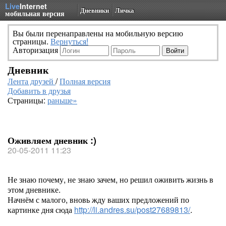
Live
Internet
Дневники
Личка
мобильная версия
Вы были перенаправлены на мобильную версию
страницы.
Вернуться!
Авторизация
Дневник
Лента друзей
/
Полная версия
Добавить в друзья
Страницы:
раньше»
Оживляем дневник :)
20-05-2011 11:23
Не знаю почему, не знаю зачем, но решил оживить жизнь в
этом дневнике.
Начнём с малого, вновь жду ваших предложений по
картинке дня сюда
http://li.andres.su/post27689813/
.