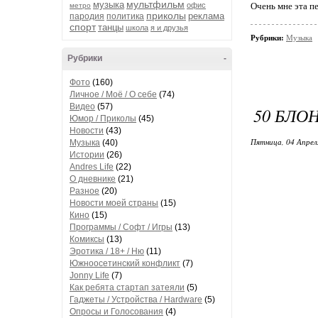
мультфильм
музыка
офис
Очень мне эта пе
метро
приколы
реклама
пародия
политика
спорт
танцы
школа
я и друзья
Рубрики:
Музыка
Рубрики
-
Фото
(160)
Личное / Моё / О себе
(74)
Видео
(57)
50 БЛО
Юмор / Приколы
(45)
Новости
(43)
Пятница, 04 Апрел
Музыка
(40)
Истории
(26)
Andres Life
(22)
О дневнике
(21)
Разное
(20)
Новости моей страны
(15)
Кино
(15)
Программы / Софт / Игры
(13)
Комиксы
(13)
Эротика / 18+ / Ню
(11)
Южноосетинский конфликт
(7)
Jonny Life
(7)
Как ребята стартап затеяли
(5)
Гаджеты / Устройства / Hardware
(5)
Опросы и Голосования
(4)