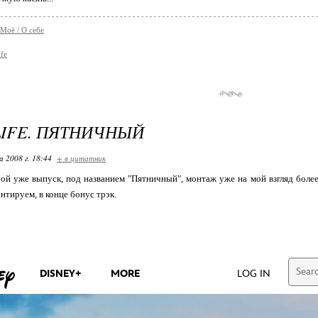
 Моё / О себе
fe
LIFE. ПЯТНИЧНЫЙ
 2008 г. 18:44
+ в цитатник
рой уже выпуск, под названием "Пятничный", монтаж уже на мой взгляд боле
нтируем, в конце бонус трэк.