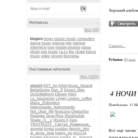
Хороший альбом,
Интересы
-
Все (39)
blogers
blogs
classic music
computers
dance music
estonia
foto
internet
Скачать...
internet tv
love
mobile phones
narva
photo
pop music
t.a.t.u
the тёлки
trance
music
video
virunet
блоггеры
Рубрики:
Музыка
Постоянные читатели
-
Все (1005)
alisa23
ADT_inc
Arhet
Aruna_Vasanti
BellaGiorno
Dan_R
Desert_Man
4 НОЧИ
DoSoMethinG
Etilvein
Kitoy
La_Inquisicion
Lilyjet
London_coffee
Maira_Zlobelgton
Понедельник, 31 М
Nekromantis_Nekromantis
Not_clear_life
Novicova
OnepaTop
Relagda
Saya-Rina
Shadow3dx
Shake_O__o
VovanLX
Xaru
YRASTAS2S
_Святая_Инквизция_
angreal
bzyka
coolday
dennin_den
Всё ещё читаю 
dj_denis_beta
happy_bo
jim1234
погружаться в ч
kvn4eg
lotosssss
lushka_lu_
myparis