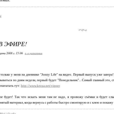
ъёмках.
e
В ЭФИРЕ!
арта 2008 г. 15:06
+ в цитатник
 только у меня на дневнике "Jonny Life" на видео. Первый выпуск уже завтра
зываться по дням недели, первый будет "Понедельник"... Самый главный это, 
читатать тут:
http://www.kroxa.net/vipoer
не будет! Так что искать меня там не надо, я провожу съёмки и будет сл
ятый материал, когда вернусь с работы быстро смонтирую и с клею и покажу уже
 Моё / О себе