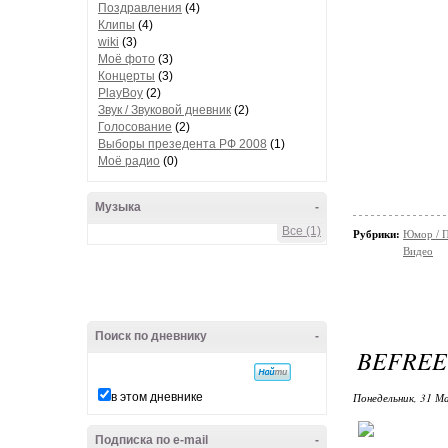
Поздравления
(4)
Клипы
(4)
wiki
(3)
Моё фото
(3)
Концерты
(3)
PlayBoy
(2)
Звук / Звуковой дневник
(2)
Голосование
(2)
Выборы презедента РФ 2008
(1)
Моё радио
(0)
Музыка
-
Все (1)
Рубрики:
Юмор / 
Видео
Поиск по дневнику
-
BEFREE
в этом дневнике
Понедельник, 31 М
Подписка по e-mail
-