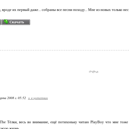
 вроде их первый даже... собраны все песни походу... Мне из новых только нес
арта 2008 г. 05:52
+ в цитатник
The Тёлки, весь во внимание, ещё потихоньку читаю PlayBoy что мне тоже 
ужую жизнь...