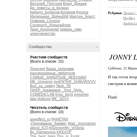
Виталий_Портнов
Влад_Дунаев
До_ломоты_в_бедрах
Кирилл_Борисов
Копарев
Кусена
Рубрики:
Личное /
Маленькая_Дрянь666
Мартин_Брест
PlayBoy
Новинки_Сезона
Andres Li
Сосипатр_Изрыгайлов
Таня_Кононенко
ревень_скво
электричество
Сообщества
-
JONNY 
Участник сообществ
(Всего в списке: 15)
Суббота, 22 Марта
Лорелея
Ваша_рЫклама
пассионарные_любители
И так готов вто
САМЫЕ_ЗАИБАТЫЕ_ДЕВУШКИ
MK_Universe
vvvENTER_SHIKARIVVV
смотрим и комме
Всё_за_симпу
Твоё_ТВ
ПИАР_дневников
_Your_Style_
COMEDICLAB
Emo_boys
emoemo
Flash:
tatu-Volkova
WE_SEXY
Читатель сообществ
(Всего в списке: 10)
axeeffect_ru
РАНЕТКИ
-Принимаем_Заявки-
Mad_Journalism
about_ICQ
ArtDesignBy_Victoria
By_Parmenova
KREATIF
The_best_tales
This_is_Erotic