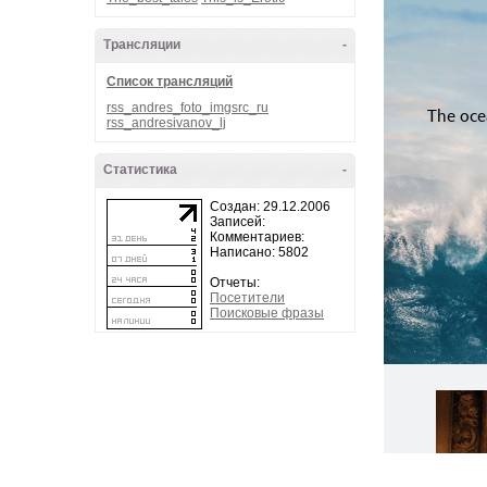
Трансляции
-
Список трансляций
rss_andres_foto_imgsrc_ru
rss_andresivanov_lj
Статистика
-
Создан: 29.12.2006
Записей:
Комментариев:
Написано: 5802
Отчеты:
Посетители
Поисковые фразы