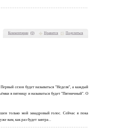
Комментарии
(
0
)
Нравится
Поделиться
! Первый сезон будет называться "Неделя", а каждый
съёмки в пятницу и называться будет "Пятничный". О
ышен только мой закадровый голос. Сейчас я пока
 вам, как раз будет завтра...