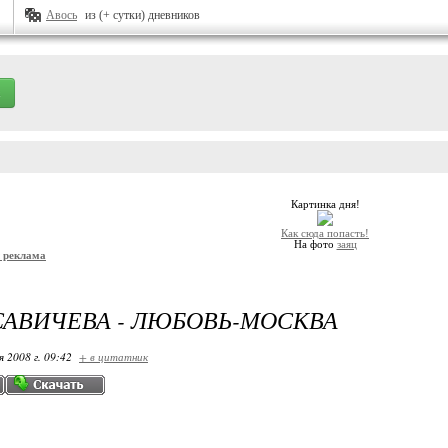
Авось
из (+ сутки) дневников
Картинка дня!
Как сюда попасть!
На фото
заяц
и реклама
АВИЧЕВА - ЛЮБОВЬ-МОСКВА
я 2008 г. 09:42
+ в цитатник