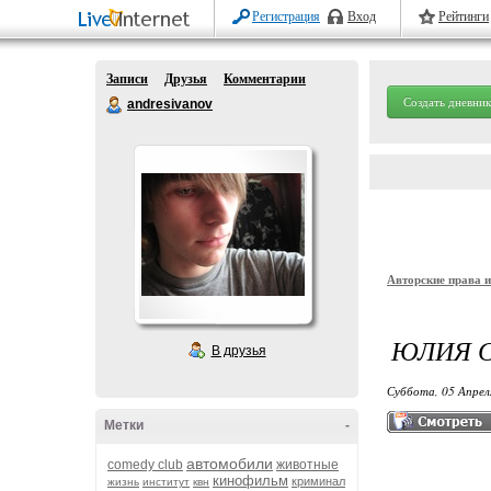
Регистрация
Вход
Рейтинги
Записи
Друзья
Комментарии
Создать дневник
andresivanov
Авторские права 
ЮЛИЯ С
В друзья
Суббота, 05 Апрел
Метки
-
автомобили
comedy club
животные
кинофильм
криминал
жизнь
институт
квн