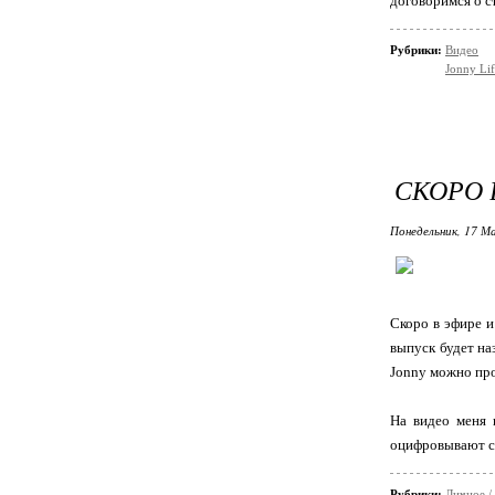
договоримся о с
Рубрики:
Видео
Jonny Lif
СКОРО 
Понедельник, 17 М
Скоро в эфире и
выпуск будет на
Jonny можно про
На видео меня 
оцифровывают сн
Рубрики:
Личное /